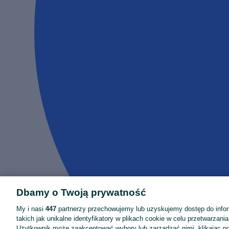
Dbamy o Twoją prywatność
My i nasi
447
partnerzy przechowujemy lub uzyskujemy dostęp do infor
takich jak unikalne identyfikatory w plikach cookie w celu przetwarzan
Użytkownik może zaakceptować wybory lub zarządzać nimi, klikając po