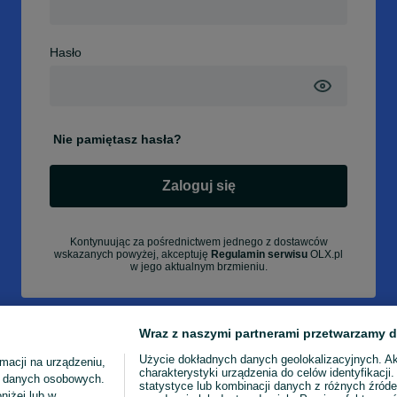
Hasło
Nie pamiętasz hasła?
Zaloguj się
Kontynuując za pośrednictwem jednego z dostawców
wskazanych powyżej, akceptuję
Regulamin serwisu
OLX.pl
w jego aktualnym brzmieniu.
Wraz z naszymi partnerami przetwarzamy d
Użycie dokładnych danych geolokalizacyjnych. A
macji na urządzeniu,
charakterystyki urządzenia do celów identyfikacji
ia danych osobowych.
statystyce lub kombinacji danych z różnych źróde
niżej lub w