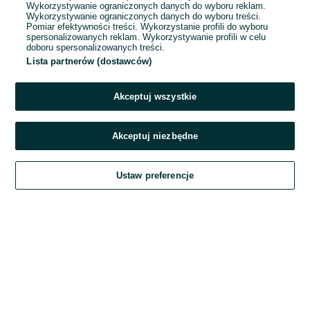
Wykorzystywanie ograniczonych danych do wyboru reklam.
Wykorzystywanie ograniczonych danych do wyboru treści.
Hasło
Pomiar efektywności treści. Wykorzystanie profili do wyboru
spersonalizowanych reklam. Wykorzystywanie profili w celu
doboru spersonalizowanych treści.
Lista partnerów (dostawców)
Nie pamiętasz hasła?
Akceptuj wszystkie
Zaloguj się
Akceptuj niezbędne
Kontynuując za pośrednictwem jednego z dostawców wskazanych powyżej,
Ustaw preferencje
akceptuję
Regulamin serwisu
OLX.pl w jego aktualnym brzmieniu.