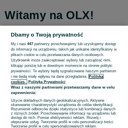
Witamy na OLX!
Dbamy o Twoją prywatność
Kontynuuj przez Facebooka
My i nasi
447
partnerzy przechowujemy lub uzyskujemy dostęp
do informacji na urządzeniu, takich jak unikalne identyfikatory w
Kontynuuj przez konto Apple
plikach cookie w celu przetwarzania danych osobowych.
Użytkownik może zaakceptować wybory lub zarządzać nimi,
klikając poniżej lub w dowolnym momencie na stronie polityki
prywatności. Te wybory będą sygnalizowane naszym partnerom
Kontynuuj przez konto Google
i nie będą miały wpływu na dane przeglądania.
Polityka
cookies,
Polityka Prywatności
Wraz z naszymi partnerami przetwarzamy dane w celu
LUB
zapewnienia:
Zaloguj się
Załóż konto
Użycie dokładnych danych geolokalizacyjnych. Aktywne
skanowanie charakterystyki urządzenia do celów identyfikacji.
Rozumienie odbiorców dzięki statystyce lub kombinacji danych
E-mail
z różnych źródeł. Przechowywanie informacji na urządzeniu lub
dostęp do nich. Pomiar efektywności reklam. Rozwój i
ulepszanie usług. Tworzenie profili w celu personalizacji treści.
Tworzenie profili w celu spersonalizowanych reklam.