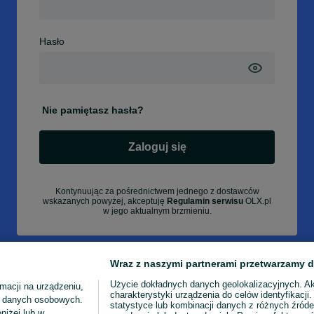
Hasło
Nie pamiętasz hasła?
Zaloguj się
Kontynuując za pośrednictwem jednego z dostawców
wskazanych powyżej, akceptuję
Regulamin serwisu
OLX.pl
w jego aktualnym brzmieniu.
Wraz z naszymi partnerami przetwarzamy d
Użycie dokładnych danych geolokalizacyjnych. A
macji na urządzeniu,
charakterystyki urządzenia do celów identyfikacji
ia danych osobowych.
statystyce lub kombinacji danych z różnych źróde
niżej lub w