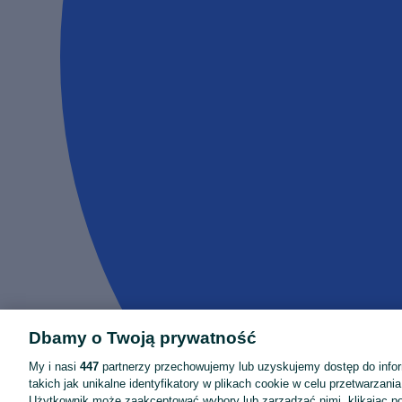
Dbamy o Twoją prywatność
My i nasi
447
partnerzy przechowujemy lub uzyskujemy dostęp do infor
takich jak unikalne identyfikatory w plikach cookie w celu przetwarzan
Użytkownik może zaakceptować wybory lub zarządzać nimi, klikając po