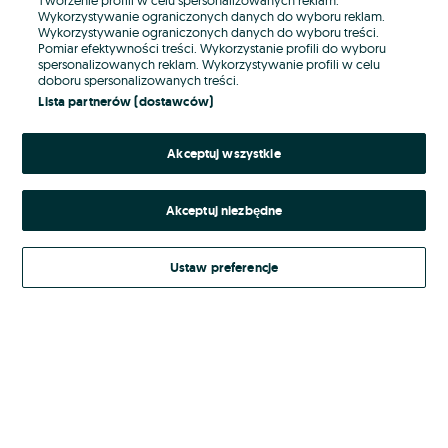
Wykorzystywanie ograniczonych danych do wyboru reklam.
Wykorzystywanie ograniczonych danych do wyboru treści.
Hasło
Pomiar efektywności treści. Wykorzystanie profili do wyboru
spersonalizowanych reklam. Wykorzystywanie profili w celu
doboru spersonalizowanych treści.
Lista partnerów (dostawców)
Nie pamiętasz hasła?
Akceptuj wszystkie
Zaloguj się
Akceptuj niezbędne
Kontynuując za pośrednictwem jednego z dostawców wskazanych powyżej,
akceptuję
Regulamin serwisu
OLX.pl w jego aktualnym brzmieniu.
Ustaw preferencje