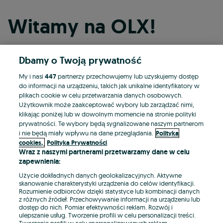
Witamy na OLX!
Dbamy o Twoją prywatność
Kontynuuj przez Facebooka
My i nasi
447
partnerzy przechowujemy lub uzyskujemy dostęp
do informacji na urządzeniu, takich jak unikalne identyfikatory w
Kontynuuj przez konto Apple
plikach cookie w celu przetwarzania danych osobowych.
Użytkownik może zaakceptować wybory lub zarządzać nimi,
klikając poniżej lub w dowolnym momencie na stronie polityki
prywatności. Te wybory będą sygnalizowane naszym partnerom
Kontynuuj przez konto Google
i nie będą miały wpływu na dane przeglądania.
Polityka
cookies,
Polityka Prywatności
Wraz z naszymi partnerami przetwarzamy dane w celu
LUB
zapewnienia:
Zaloguj się
Załóż konto
Użycie dokładnych danych geolokalizacyjnych. Aktywne
skanowanie charakterystyki urządzenia do celów identyfikacji.
Rozumienie odbiorców dzięki statystyce lub kombinacji danych
E-mail
z różnych źródeł. Przechowywanie informacji na urządzeniu lub
dostęp do nich. Pomiar efektywności reklam. Rozwój i
ulepszanie usług. Tworzenie profili w celu personalizacji treści.
Tworzenie profili w celu spersonalizowanych reklam.