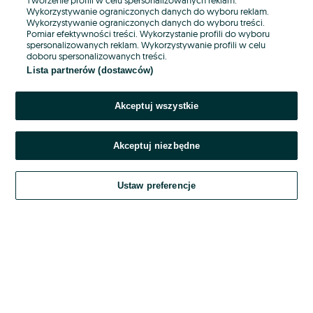
Wykorzystywanie ograniczonych danych do wyboru reklam.
Wykorzystywanie ograniczonych danych do wyboru treści.
Hasło
Pomiar efektywności treści. Wykorzystanie profili do wyboru
spersonalizowanych reklam. Wykorzystywanie profili w celu
doboru spersonalizowanych treści.
Lista partnerów (dostawców)
Nie pamiętasz hasła?
Akceptuj wszystkie
Zaloguj się
Akceptuj niezbędne
Kontynuując za pośrednictwem jednego z dostawców wskazanych powyżej,
akceptuję
OLX.pl w jego aktualnym brzmieniu.
Ustaw preferencje
Regulamin serwisu