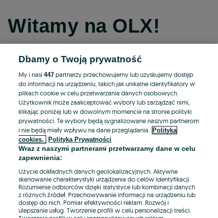
Witamy na OLX!
Dbamy o Twoją prywatność
Kontynuuj przez Facebooka
My i nasi
partnerzy przechowujemy lub uzyskujemy dostęp
447
do informacji na urządzeniu, takich jak unikalne identyfikatory w
Kontynuuj przez konto Apple
plikach cookie w celu przetwarzania danych osobowych.
Użytkownik może zaakceptować wybory lub zarządzać nimi,
klikając poniżej lub w dowolnym momencie na stronie polityki
prywatności. Te wybory będą sygnalizowane naszym partnerom
Kontynuuj przez konto Google
i nie będą miały wpływu na dane przeglądania.
Polityka
cookies,
Polityka Prywatności
Wraz z naszymi partnerami przetwarzamy dane w celu
LUB
zapewnienia:
Zaloguj się
Załóż konto
Użycie dokładnych danych geolokalizacyjnych. Aktywne
skanowanie charakterystyki urządzenia do celów identyfikacji.
Rozumienie odbiorców dzięki statystyce lub kombinacji danych
E-mail
z różnych źródeł. Przechowywanie informacji na urządzeniu lub
dostęp do nich. Pomiar efektywności reklam. Rozwój i
ulepszanie usług. Tworzenie profili w celu personalizacji treści.
Tworzenie profili w celu spersonalizowanych reklam.