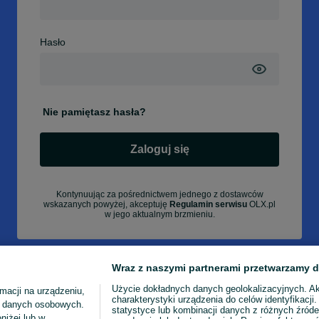
Hasło
Nie pamiętasz hasła?
Zaloguj się
Kontynuując za pośrednictwem jednego z dostawców
wskazanych powyżej, akceptuję
Regulamin serwisu
OLX.pl
w jego aktualnym brzmieniu.
Wraz z naszymi partnerami przetwarzamy d
Użycie dokładnych danych geolokalizacyjnych. A
macji na urządzeniu,
charakterystyki urządzenia do celów identyfikacji
ia danych osobowych.
statystyce lub kombinacji danych z różnych źróde
niżej lub w