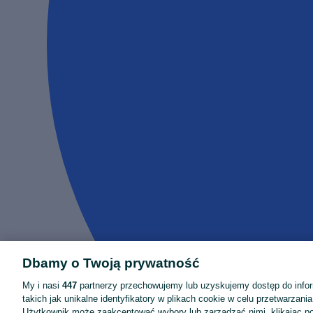
Dbamy o Twoją prywatność
My i nasi
447
partnerzy przechowujemy lub uzyskujemy dostęp do infor
takich jak unikalne identyfikatory w plikach cookie w celu przetwarzan
Użytkownik może zaakceptować wybory lub zarządzać nimi, klikając po