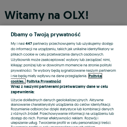
Witamy na OLX!
Dbamy o Twoją prywatność
Kontynuuj przez Facebooka
My i nasi
447
partnerzy przechowujemy lub uzyskujemy dostęp
do informacji na urządzeniu, takich jak unikalne identyfikatory w
Kontynuuj przez konto Apple
plikach cookie w celu przetwarzania danych osobowych.
Użytkownik może zaakceptować wybory lub zarządzać nimi,
klikając poniżej lub w dowolnym momencie na stronie polityki
prywatności. Te wybory będą sygnalizowane naszym partnerom
Kontynuuj przez konto Google
i nie będą miały wpływu na dane przeglądania.
Polityka
cookies,
Polityka Prywatności
Wraz z naszymi partnerami przetwarzamy dane w celu
LUB
zapewnienia:
Zaloguj się
Załóż konto
Użycie dokładnych danych geolokalizacyjnych. Aktywne
skanowanie charakterystyki urządzenia do celów identyfikacji.
Rozumienie odbiorców dzięki statystyce lub kombinacji danych
E-mail
z różnych źródeł. Przechowywanie informacji na urządzeniu lub
dostęp do nich. Pomiar efektywności reklam. Rozwój i
ulepszanie usług. Tworzenie profili w celu personalizacji treści.
Tworzenie profili w celu spersonalizowanych reklam.