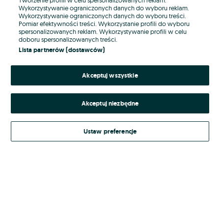
Wykorzystywanie ograniczonych danych do wyboru reklam.
Wykorzystywanie ograniczonych danych do wyboru treści.
Hasło
Pomiar efektywności treści. Wykorzystanie profili do wyboru
spersonalizowanych reklam. Wykorzystywanie profili w celu
doboru spersonalizowanych treści.
Lista partnerów (dostawców)
Nie pamiętasz hasła?
Akceptuj wszystkie
Zaloguj się
Akceptuj niezbędne
Kontynuując za pośrednictwem jednego z dostawców wskazanych powyżej,
akceptuję
Regulamin serwisu
OLX.pl w jego aktualnym brzmieniu.
Ustaw preferencje