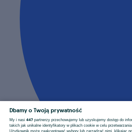
Dbamy o Twoją prywatność
447
My i nasi
partnerzy przechowujemy lub uzyskujemy dostęp do infor
takich jak unikalne identyfikatory w plikach cookie w celu przetwarzan
Użytkownik może zaakceptować wybory lub zarządzać nimi, klikając po