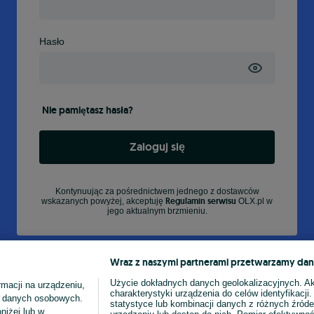
Hasło
Nie pamiętasz hasła?
Zaloguj się
Kontynuując za pośrednictwem jednego z dostawców
Regulamin serwisu
wskazanych powyżej, akceptuję
OLX.pl w
jego aktualnym brzmieniu.
Wraz z naszymi partnerami przetwarzamy dan
Użycie dokładnych danych geolokalizacyjnych. A
macji na urządzeniu,
charakterystyki urządzenia do celów identyfikacji
ia danych osobowych.
statystyce lub kombinacji danych z różnych źróde
niżej lub w