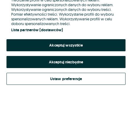
Wykorzystywanie ograniczonych danych do wyboru reklam.
Wykorzystywanie ograniczonych danych do wyboru treści.
Hasło
Pomiar efektywności treści. Wykorzystanie profili do wyboru
spersonalizowanych reklam. Wykorzystywanie profili w celu
doboru spersonalizowanych treści.
Lista partnerów (dostawców)
Nie pamiętasz hasła?
Akceptuj wszystkie
Zaloguj się
Akceptuj niezbędne
Kontynuując za pośrednictwem jednego z dostawców wskazanych powyżej,
akceptuję
Regulamin serwisu
OLX.pl w jego aktualnym brzmieniu.
Ustaw preferencje