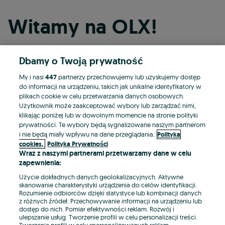
Witamy na OLX!
Dbamy o Twoją prywatność
Kontynuuj przez Facebooka
My i nasi
447
partnerzy przechowujemy lub uzyskujemy dostęp
do informacji na urządzeniu, takich jak unikalne identyfikatory w
Kontynuuj przez konto Apple
plikach cookie w celu przetwarzania danych osobowych.
Użytkownik może zaakceptować wybory lub zarządzać nimi,
klikając poniżej lub w dowolnym momencie na stronie polityki
prywatności. Te wybory będą sygnalizowane naszym partnerom
Kontynuuj przez konto Google
i nie będą miały wpływu na dane przeglądania.
Polityka
cookies,
Polityka Prywatności
Wraz z naszymi partnerami przetwarzamy dane w celu
LUB
zapewnienia:
Zaloguj się
Załóż konto
Użycie dokładnych danych geolokalizacyjnych. Aktywne
skanowanie charakterystyki urządzenia do celów identyfikacji.
Rozumienie odbiorców dzięki statystyce lub kombinacji danych
E-mail
z różnych źródeł. Przechowywanie informacji na urządzeniu lub
dostęp do nich. Pomiar efektywności reklam. Rozwój i
ulepszanie usług. Tworzenie profili w celu personalizacji treści.
Tworzenie profili w celu spersonalizowanych reklam.