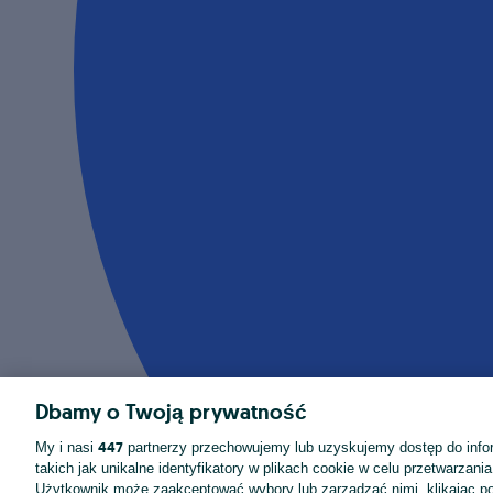
Dbamy o Twoją prywatność
447
My i nasi
partnerzy przechowujemy lub uzyskujemy dostęp do infor
takich jak unikalne identyfikatory w plikach cookie w celu przetwarzan
Użytkownik może zaakceptować wybory lub zarządzać nimi, klikając po