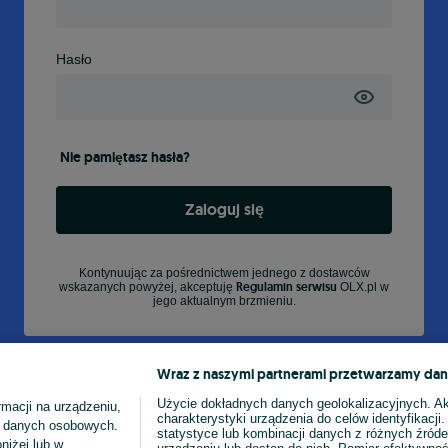
Hasło
Nie pamiętasz hasła?
Zaloguj się
Kontynuując za pośrednictwem jednego z dostawców
Regulamin serwisu
wskazanych powyżej, akceptuję
OLX.pl w
jego aktualnym brzmieniu.
Wraz z naszymi partnerami przetwarzamy dan
Użycie dokładnych danych geolokalizacyjnych. A
macji na urządzeniu,
charakterystyki urządzenia do celów identyfikacji
ia danych osobowych.
statystyce lub kombinacji danych z różnych źróde
niżej lub w