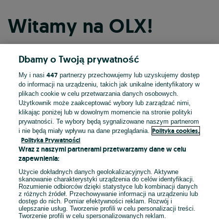
Witamy na OLX!
Dbamy o Twoją prywatność
Kontynuuj przez Facebooka
447
My i nasi
partnerzy przechowujemy lub uzyskujemy dostęp
do informacji na urządzeniu, takich jak unikalne identyfikatory w
Kontynuuj przez konto Apple
plikach cookie w celu przetwarzania danych osobowych.
Użytkownik może zaakceptować wybory lub zarządzać nimi,
klikając poniżej lub w dowolnym momencie na stronie polityki
prywatności. Te wybory będą sygnalizowane naszym partnerom
Kontynuuj przez konto Google
Polityka cookies,
i nie będą miały wpływu na dane przeglądania.
Polityka Prywatności
Wraz z naszymi partnerami przetwarzamy dane w celu
LUB
zapewnienia:
Zaloguj się
Załóż konto
Użycie dokładnych danych geolokalizacyjnych. Aktywne
skanowanie charakterystyki urządzenia do celów identyfikacji.
Rozumienie odbiorców dzięki statystyce lub kombinacji danych
E-mail
z różnych źródeł. Przechowywanie informacji na urządzeniu lub
dostęp do nich. Pomiar efektywności reklam. Rozwój i
ulepszanie usług. Tworzenie profili w celu personalizacji treści.
Tworzenie profili w celu spersonalizowanych reklam.