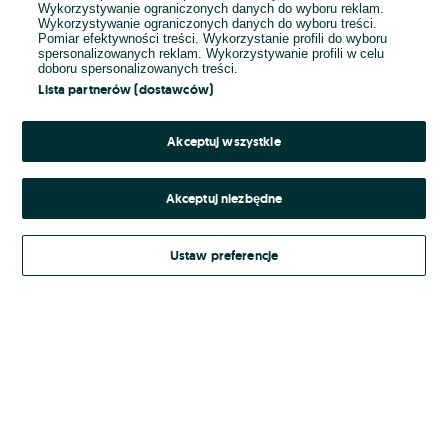
Wykorzystywanie ograniczonych danych do wyboru reklam.
Wykorzystywanie ograniczonych danych do wyboru treści.
Hasło
Pomiar efektywności treści. Wykorzystanie profili do wyboru
spersonalizowanych reklam. Wykorzystywanie profili w celu
doboru spersonalizowanych treści.
Lista partnerów (dostawców)
Nie pamiętasz hasła?
Akceptuj wszystkie
Zaloguj się
Akceptuj niezbędne
Kontynuując za pośrednictwem jednego z dostawców wskazanych powyżej,
Ustaw preferencje
Regulamin serwisu
akceptuję
OLX.pl w jego aktualnym brzmieniu.