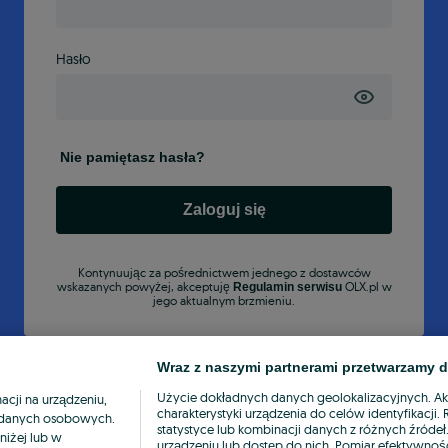
Hasło
Nie pamiętasz hasła?
Zaloguj się
Kontynuując za pośrednictwem jednego z dostawców
wskazanych powyżej, akceptuję
OLX.pl w
Regulamin serwisu
jego aktualnym brzmieniu.
Wraz z naszymi partnerami przetwarzamy d
Użycie dokładnych danych geolokalizacyjnych. A
cji na urządzeniu,
charakterystyki urządzenia do celów identyfikacji
ia danych osobowych.
statystyce lub kombinacji danych z różnych źróde
niżej lub w
urządzeniu lub dostęp do nich. Pomiar efektywnośc