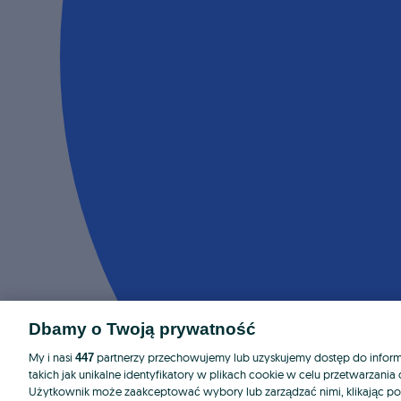
Dbamy o Twoją prywatność
My i nasi
partnerzy przechowujemy lub uzyskujemy dostęp do informa
447
takich jak unikalne identyfikatory w plikach cookie w celu przetwarzan
Użytkownik może zaakceptować wybory lub zarządzać nimi, klikając po