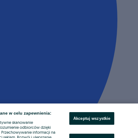
ane w celu zapewnienia:
Akceptuj wszystkie
ktywne skanowanie
. Rozumienie odbiorców dzięki
ł. Przechowywanie informacji na
i reklam. Rozwój i ulepszanie