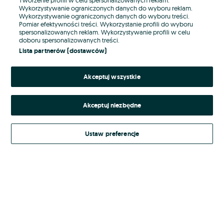
Wykorzystywanie ograniczonych danych do wyboru reklam.
Wykorzystywanie ograniczonych danych do wyboru treści.
Hasło
Pomiar efektywności treści. Wykorzystanie profili do wyboru
spersonalizowanych reklam. Wykorzystywanie profili w celu
doboru spersonalizowanych treści.
Lista partnerów (dostawców)
Nie pamiętasz hasła?
Akceptuj wszystkie
Zaloguj się
Akceptuj niezbędne
Kontynuując za pośrednictwem jednego z dostawców wskazanych powyżej,
akceptuję
Regulamin serwisu
OLX.pl w jego aktualnym brzmieniu.
Ustaw preferencje