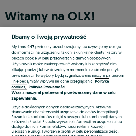
Witamy na OLX!
Dbamy o Twoją prywatność
Kontynuuj przez Facebooka
My i nasi
447
partnerzy przechowujemy lub uzyskujemy dostęp
do informacji na urządzeniu, takich jak unikalne identyfikatory w
Kontynuuj przez konto Apple
plikach cookie w celu przetwarzania danych osobowych.
Użytkownik może zaakceptować wybory lub zarządzać nimi,
klikając poniżej lub w dowolnym momencie na stronie polityki
prywatności. Te wybory będą sygnalizowane naszym partnerom
Kontynuuj przez konto Google
i nie będą miały wpływu na dane przeglądania.
Polityka
cookies,
Polityka Prywatności
Wraz z naszymi partnerami przetwarzamy dane w celu
LUB
zapewnienia:
Zaloguj się
Załóż konto
Użycie dokładnych danych geolokalizacyjnych. Aktywne
skanowanie charakterystyki urządzenia do celów identyfikacji.
Rozumienie odbiorców dzięki statystyce lub kombinacji danych
E-mail
z różnych źródeł. Przechowywanie informacji na urządzeniu lub
dostęp do nich. Pomiar efektywności reklam. Rozwój i
ulepszanie usług. Tworzenie profili w celu personalizacji treści.
Tworzenie profili w celu spersonalizowanych reklam.