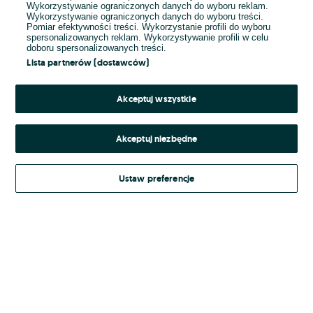
Wykorzystywanie ograniczonych danych do wyboru reklam.
Wykorzystywanie ograniczonych danych do wyboru treści.
Hasło
Pomiar efektywności treści. Wykorzystanie profili do wyboru
spersonalizowanych reklam. Wykorzystywanie profili w celu
doboru spersonalizowanych treści.
Lista partnerów (dostawców)
Nie pamiętasz hasła?
Akceptuj wszystkie
Zaloguj się
Akceptuj niezbędne
Kontynuując za pośrednictwem jednego z dostawców wskazanych powyżej,
Ustaw preferencje
Regulamin serwisu
akceptuję
OLX.pl w jego aktualnym brzmieniu.