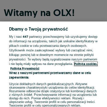
Witamy na OLX!
Dbamy o Twoją prywatność
Kontynuuj przez Facebooka
447
My i nasi
partnerzy przechowujemy lub uzyskujemy dostęp
do informacji na urządzeniu, takich jak unikalne identyfikatory w
Kontynuuj przez konto Apple
plikach cookie w celu przetwarzania danych osobowych.
Użytkownik może zaakceptować wybory lub zarządzać nimi,
klikając poniżej lub w dowolnym momencie na stronie polityki
prywatności. Te wybory będą sygnalizowane naszym partnerom
Kontynuuj przez konto Google
Polityka cookies,
i nie będą miały wpływu na dane przeglądania.
Polityka Prywatności
Wraz z naszymi partnerami przetwarzamy dane w celu
LUB
zapewnienia:
Zaloguj się
Załóż konto
Użycie dokładnych danych geolokalizacyjnych. Aktywne
skanowanie charakterystyki urządzenia do celów identyfikacji.
Rozumienie odbiorców dzięki statystyce lub kombinacji danych
E-mail
z różnych źródeł. Przechowywanie informacji na urządzeniu lub
dostęp do nich. Pomiar efektywności reklam. Rozwój i
ulepszanie usług. Tworzenie profili w celu personalizacji treści.
Tworzenie profili w celu spersonalizowanych reklam.