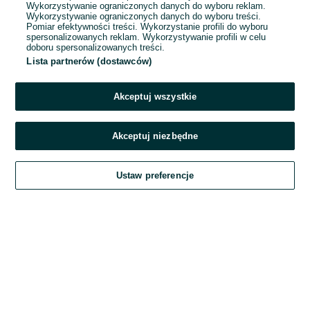
Wykorzystywanie ograniczonych danych do wyboru reklam.
Wykorzystywanie ograniczonych danych do wyboru treści.
Hasło
Pomiar efektywności treści. Wykorzystanie profili do wyboru
spersonalizowanych reklam. Wykorzystywanie profili w celu
doboru spersonalizowanych treści.
Lista partnerów (dostawców)
Nie pamiętasz hasła?
Akceptuj wszystkie
Zaloguj się
Akceptuj niezbędne
Kontynuując za pośrednictwem jednego z dostawców wskazanych powyżej,
Ustaw preferencje
akceptuję
Regulamin serwisu
OLX.pl w jego aktualnym brzmieniu.