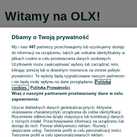
Witamy na OLX!
Dbamy o Twoją prywatność
Kontynuuj przez Facebooka
My i nasi
447
partnerzy przechowujemy lub uzyskujemy dostęp
do informacji na urządzeniu, takich jak unikalne identyfikatory w
Kontynuuj przez konto Apple
plikach cookie w celu przetwarzania danych osobowych.
Użytkownik może zaakceptować wybory lub zarządzać nimi,
klikając poniżej lub w dowolnym momencie na stronie polityki
prywatności. Te wybory będą sygnalizowane naszym partnerom
Kontynuuj przez konto Google
i nie będą miały wpływu na dane przeglądania.
Polityka
cookies,
Polityka Prywatności
Wraz z naszymi partnerami przetwarzamy dane w celu
LUB
zapewnienia:
Zaloguj się
Załóż konto
Użycie dokładnych danych geolokalizacyjnych. Aktywne
skanowanie charakterystyki urządzenia do celów identyfikacji.
Rozumienie odbiorców dzięki statystyce lub kombinacji danych
E-mail
z różnych źródeł. Przechowywanie informacji na urządzeniu lub
dostęp do nich. Pomiar efektywności reklam. Rozwój i
ulepszanie usług. Tworzenie profili w celu personalizacji treści.
Tworzenie profili w celu spersonalizowanych reklam.