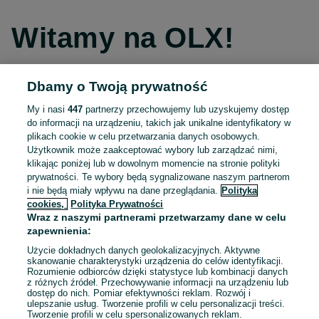
Witamy na OLX!
Dbamy o Twoją prywatność
Kontynuuj przez Facebooka
My i nasi
447
partnerzy przechowujemy lub uzyskujemy dostęp
do informacji na urządzeniu, takich jak unikalne identyfikatory w
Kontynuuj przez konto Apple
plikach cookie w celu przetwarzania danych osobowych.
Użytkownik może zaakceptować wybory lub zarządzać nimi,
klikając poniżej lub w dowolnym momencie na stronie polityki
prywatności. Te wybory będą sygnalizowane naszym partnerom
Kontynuuj przez konto Google
i nie będą miały wpływu na dane przeglądania.
Polityka
cookies,
Polityka Prywatności
Wraz z naszymi partnerami przetwarzamy dane w celu
LUB
zapewnienia:
Zaloguj się
Załóż konto
Użycie dokładnych danych geolokalizacyjnych. Aktywne
skanowanie charakterystyki urządzenia do celów identyfikacji.
Rozumienie odbiorców dzięki statystyce lub kombinacji danych
E-mail
z różnych źródeł. Przechowywanie informacji na urządzeniu lub
dostęp do nich. Pomiar efektywności reklam. Rozwój i
ulepszanie usług. Tworzenie profili w celu personalizacji treści.
Tworzenie profili w celu spersonalizowanych reklam.