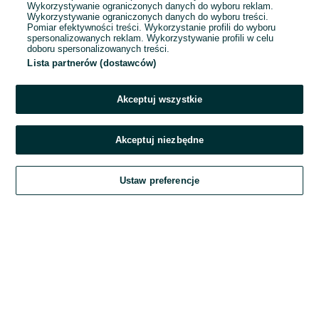
Wykorzystywanie ograniczonych danych do wyboru reklam.
Wykorzystywanie ograniczonych danych do wyboru treści.
Hasło
Pomiar efektywności treści. Wykorzystanie profili do wyboru
spersonalizowanych reklam. Wykorzystywanie profili w celu
doboru spersonalizowanych treści.
Lista partnerów (dostawców)
Nie pamiętasz hasła?
Akceptuj wszystkie
Zaloguj się
Akceptuj niezbędne
Kontynuując za pośrednictwem jednego z dostawców wskazanych powyżej,
Ustaw preferencje
akceptuję
Regulamin serwisu
OLX.pl w jego aktualnym brzmieniu.