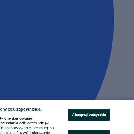
e w celu zapewnienia:
Akceptuj wszystkie
ktywne skanowanie
. Rozumienie odbiorców dzięki
ł. Przechowywanie informacji na
i reklam. Rozwój i ulepszanie