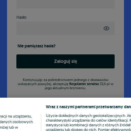
Hasło
Nie pamiętasz hasła?
Zaloguj się
Kontynuując za pośrednictwem jednego z dostawców
wskazanych powyżej, akceptuję
Regulamin serwisu
OLX.pl w
jego aktualnym brzmieniu.
Wraz z naszymi partnerami przetwarzamy dan
Użycie dokładnych danych geolokalizacyjnych. A
cji na urządzeniu,
charakterystyki urządzenia do celów identyfikacji
ia danych osobowych.
statystyce lub kombinacji danych z różnych źróde
niżej lub w
urządzeniu lub dostęp do nich. Pomiar efektywnośc