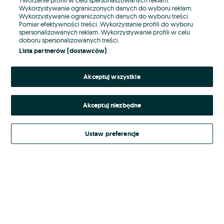
Wykorzystywanie ograniczonych danych do wyboru reklam.
Wykorzystywanie ograniczonych danych do wyboru treści.
Hasło
Pomiar efektywności treści. Wykorzystanie profili do wyboru
spersonalizowanych reklam. Wykorzystywanie profili w celu
doboru spersonalizowanych treści.
Lista partnerów (dostawców)
Nie pamiętasz hasła?
Akceptuj wszystkie
Zaloguj się
Akceptuj niezbędne
Kontynuując za pośrednictwem jednego z dostawców wskazanych powyżej,
akceptuję
Regulamin serwisu
OLX.pl w jego aktualnym brzmieniu.
Ustaw preferencje