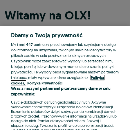
Witamy na OLX!
Dbamy o Twoją prywatność
Kontynuuj przez Facebooka
My i nasi
447
partnerzy przechowujemy lub uzyskujemy dostęp
do informacji na urządzeniu, takich jak unikalne identyfikatory w
Kontynuuj przez konto Apple
plikach cookie w celu przetwarzania danych osobowych.
Użytkownik może zaakceptować wybory lub zarządzać nimi,
klikając poniżej lub w dowolnym momencie na stronie polityki
prywatności. Te wybory będą sygnalizowane naszym partnerom
Kontynuuj przez konto Google
i nie będą miały wpływu na dane przeglądania.
Polityka
cookies,
Polityka Prywatności
Wraz z naszymi partnerami przetwarzamy dane w celu
LUB
zapewnienia:
Zaloguj się
Załóż konto
Użycie dokładnych danych geolokalizacyjnych. Aktywne
skanowanie charakterystyki urządzenia do celów identyfikacji.
Rozumienie odbiorców dzięki statystyce lub kombinacji danych
E-mail
z różnych źródeł. Przechowywanie informacji na urządzeniu lub
dostęp do nich. Pomiar efektywności reklam. Rozwój i
ulepszanie usług. Tworzenie profili w celu personalizacji treści.
Tworzenie profili w celu spersonalizowanych reklam.