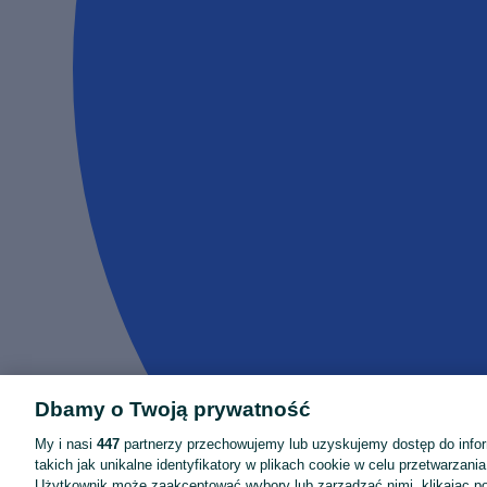
Dbamy o Twoją prywatność
My i nasi
447
partnerzy przechowujemy lub uzyskujemy dostęp do infor
takich jak unikalne identyfikatory w plikach cookie w celu przetwarzan
Użytkownik może zaakceptować wybory lub zarządzać nimi, klikając po