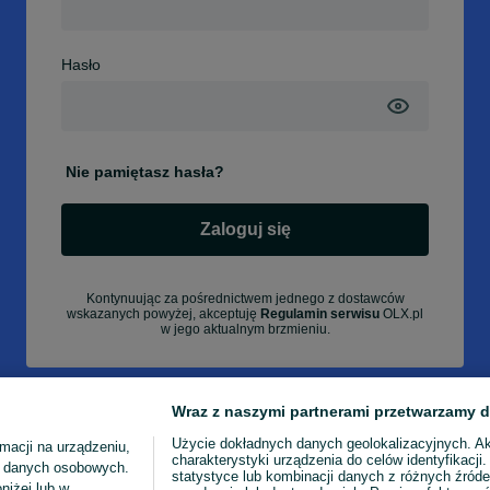
Hasło
Nie pamiętasz hasła?
Zaloguj się
Kontynuując za pośrednictwem jednego z dostawców
wskazanych powyżej, akceptuję
Regulamin serwisu
OLX.pl
w jego aktualnym brzmieniu.
Wraz z naszymi partnerami przetwarzamy d
Użycie dokładnych danych geolokalizacyjnych. A
macji na urządzeniu,
charakterystyki urządzenia do celów identyfikacji
ia danych osobowych.
statystyce lub kombinacji danych z różnych źróde
niżej lub w