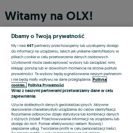
Witamy na OLX!
Dbamy o Twoją prywatność
Kontynuuj przez Facebooka
My i nasi
447
partnerzy przechowujemy lub uzyskujemy dostęp
do informacji na urządzeniu, takich jak unikalne identyfikatory w
Kontynuuj przez konto Apple
plikach cookie w celu przetwarzania danych osobowych.
Użytkownik może zaakceptować wybory lub zarządzać nimi,
klikając poniżej lub w dowolnym momencie na stronie polityki
prywatności. Te wybory będą sygnalizowane naszym partnerom
Kontynuuj przez konto Google
i nie będą miały wpływu na dane przeglądania.
Polityka
cookies,
Polityka Prywatności
Wraz z naszymi partnerami przetwarzamy dane w celu
LUB
zapewnienia:
Zaloguj się
Załóż konto
Użycie dokładnych danych geolokalizacyjnych. Aktywne
skanowanie charakterystyki urządzenia do celów identyfikacji.
Rozumienie odbiorców dzięki statystyce lub kombinacji danych
E-mail
z różnych źródeł. Przechowywanie informacji na urządzeniu lub
dostęp do nich. Pomiar efektywności reklam. Rozwój i
ulepszanie usług. Tworzenie profili w celu personalizacji treści.
Tworzenie profili w celu spersonalizowanych reklam.