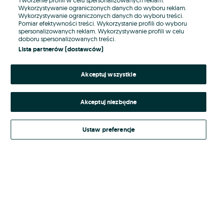
Wykorzystywanie ograniczonych danych do wyboru reklam.
Wykorzystywanie ograniczonych danych do wyboru treści.
Hasło
Pomiar efektywności treści. Wykorzystanie profili do wyboru
spersonalizowanych reklam. Wykorzystywanie profili w celu
doboru spersonalizowanych treści.
Lista partnerów (dostawców)
Nie pamiętasz hasła?
Akceptuj wszystkie
Zaloguj się
Akceptuj niezbędne
Kontynuując za pośrednictwem jednego z dostawców wskazanych powyżej,
akceptuję
Regulamin serwisu
OLX.pl w jego aktualnym brzmieniu.
Ustaw preferencje