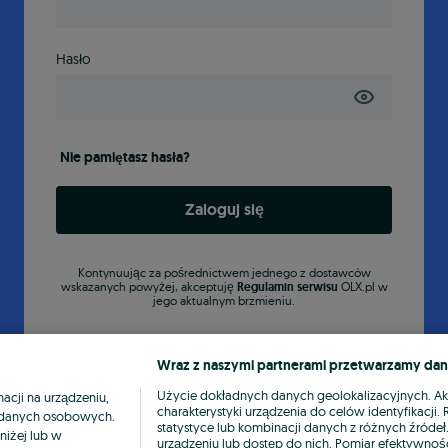
Hasło
Nie pamiętasz hasła?
Zaloguj się
Kontynuując za pośrednictwem jednego z dostawców
wskazanych powyżej, akceptuję
Regulamin serwisu
OLX.pl w
jego aktualnym brzmieniu.
Wraz z naszymi partnerami przetwarzamy dan
Użycie dokładnych danych geolokalizacyjnych. A
cji na urządzeniu,
charakterystyki urządzenia do celów identyfikacji
ia danych osobowych.
statystyce lub kombinacji danych z różnych źróde
niżej lub w
urządzeniu lub dostęp do nich. Pomiar efektywnośc