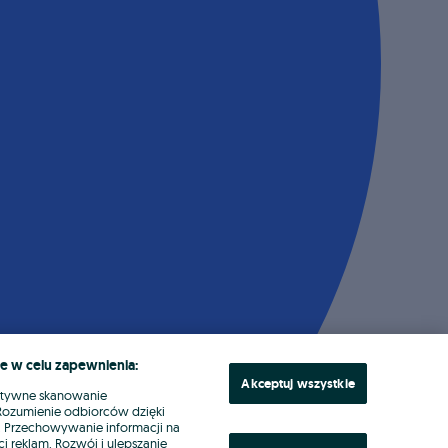
e w celu zapewnienia:
Akceptuj wszystkie
ktywne skanowanie
. Rozumienie odbiorców dzięki
ł. Przechowywanie informacji na
i reklam. Rozwój i ulepszanie