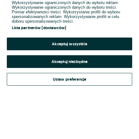
Wykorzystywanie ograniczonych danych do wyboru reklam.
Wykorzystywanie ograniczonych danych do wyboru treści.
Hasło
Pomiar efektywności treści. Wykorzystanie profili do wyboru
spersonalizowanych reklam. Wykorzystywanie profili w celu
doboru spersonalizowanych treści.
Lista partnerów (dostawców)
Nie pamiętasz hasła?
Akceptuj wszystkie
Zaloguj się
Akceptuj niezbędne
Kontynuując za pośrednictwem jednego z dostawców wskazanych powyżej,
Ustaw preferencje
Regulamin serwisu
akceptuję
OLX.pl w jego aktualnym brzmieniu.