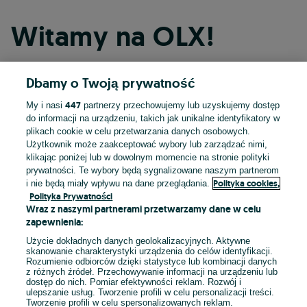
Witamy na OLX!
Dbamy o Twoją prywatność
Kontynuuj przez Facebooka
447
My i nasi
partnerzy przechowujemy lub uzyskujemy dostęp
do informacji na urządzeniu, takich jak unikalne identyfikatory w
Kontynuuj przez konto Apple
plikach cookie w celu przetwarzania danych osobowych.
Użytkownik może zaakceptować wybory lub zarządzać nimi,
klikając poniżej lub w dowolnym momencie na stronie polityki
prywatności. Te wybory będą sygnalizowane naszym partnerom
Kontynuuj przez konto Google
Polityka cookies,
i nie będą miały wpływu na dane przeglądania.
Polityka Prywatności
Wraz z naszymi partnerami przetwarzamy dane w celu
LUB
zapewnienia:
Zaloguj się
Załóż konto
Użycie dokładnych danych geolokalizacyjnych. Aktywne
skanowanie charakterystyki urządzenia do celów identyfikacji.
Rozumienie odbiorców dzięki statystyce lub kombinacji danych
E-mail
z różnych źródeł. Przechowywanie informacji na urządzeniu lub
dostęp do nich. Pomiar efektywności reklam. Rozwój i
ulepszanie usług. Tworzenie profili w celu personalizacji treści.
Tworzenie profili w celu spersonalizowanych reklam.