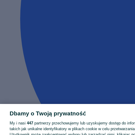
Dbamy o Twoją prywatność
My i nasi
447
partnerzy przechowujemy lub uzyskujemy dostęp do infor
takich jak unikalne identyfikatory w plikach cookie w celu przetwarzan
Użytkownik może zaakceptować wybory lub zarządzać nimi, klikając po