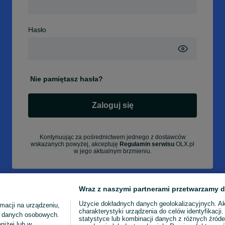
Hasło
Nie pamiętasz hasła?
Zaloguj się
Kontynuując za pośrednictwem jednego z dostawców
wskazanych powyżej, akceptuję
Regulamin serwisu
OLX.pl
w jego aktualnym brzmieniu.
Wraz z naszymi partnerami przetwarzamy d
Użycie dokładnych danych geolokalizacyjnych. A
macji na urządzeniu,
charakterystyki urządzenia do celów identyfikacji
ia danych osobowych.
statystyce lub kombinacji danych z różnych źróde
niżej lub w