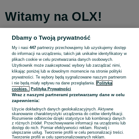
Witamy na OLX!
Dbamy o Twoją prywatność
Kontynuuj przez Facebooka
My i nasi
447
partnerzy przechowujemy lub uzyskujemy dostęp
do informacji na urządzeniu, takich jak unikalne identyfikatory w
Kontynuuj przez konto Apple
plikach cookie w celu przetwarzania danych osobowych.
Użytkownik może zaakceptować wybory lub zarządzać nimi,
klikając poniżej lub w dowolnym momencie na stronie polityki
prywatności. Te wybory będą sygnalizowane naszym partnerom
Kontynuuj przez konto Google
i nie będą miały wpływu na dane przeglądania.
Polityka
cookies,
Polityka Prywatności
Wraz z naszymi partnerami przetwarzamy dane w celu
LUB
zapewnienia:
Zaloguj się
Załóż konto
Użycie dokładnych danych geolokalizacyjnych. Aktywne
skanowanie charakterystyki urządzenia do celów identyfikacji.
Rozumienie odbiorców dzięki statystyce lub kombinacji danych
E-mail
z różnych źródeł. Przechowywanie informacji na urządzeniu lub
dostęp do nich. Pomiar efektywności reklam. Rozwój i
ulepszanie usług. Tworzenie profili w celu personalizacji treści.
Tworzenie profili w celu spersonalizowanych reklam.