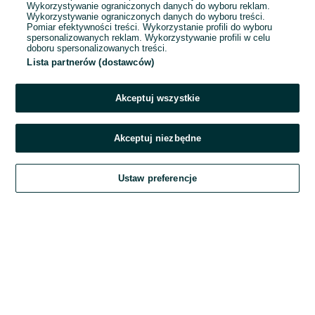
Wykorzystywanie ograniczonych danych do wyboru reklam.
Wykorzystywanie ograniczonych danych do wyboru treści.
Hasło
Pomiar efektywności treści. Wykorzystanie profili do wyboru
spersonalizowanych reklam. Wykorzystywanie profili w celu
doboru spersonalizowanych treści.
Lista partnerów (dostawców)
Nie pamiętasz hasła?
Akceptuj wszystkie
Zaloguj się
Akceptuj niezbędne
Kontynuując za pośrednictwem jednego z dostawców wskazanych powyżej,
Ustaw preferencje
akceptuję
Regulamin serwisu
OLX.pl w jego aktualnym brzmieniu.