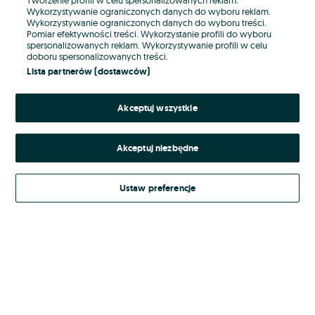
Wykorzystywanie ograniczonych danych do wyboru reklam.
Wykorzystywanie ograniczonych danych do wyboru treści.
Hasło
Pomiar efektywności treści. Wykorzystanie profili do wyboru
spersonalizowanych reklam. Wykorzystywanie profili w celu
doboru spersonalizowanych treści.
Lista partnerów (dostawców)
Nie pamiętasz hasła?
Akceptuj wszystkie
Zaloguj się
Akceptuj niezbędne
Kontynuując za pośrednictwem jednego z dostawców wskazanych powyżej,
akceptuję
Regulamin serwisu
OLX.pl w jego aktualnym brzmieniu.
Ustaw preferencje