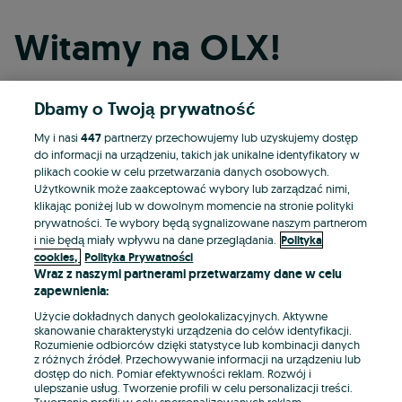
Witamy na OLX!
Dbamy o Twoją prywatność
Kontynuuj przez Facebooka
My i nasi
447
partnerzy przechowujemy lub uzyskujemy dostęp
do informacji na urządzeniu, takich jak unikalne identyfikatory w
Kontynuuj przez konto Apple
plikach cookie w celu przetwarzania danych osobowych.
Użytkownik może zaakceptować wybory lub zarządzać nimi,
klikając poniżej lub w dowolnym momencie na stronie polityki
prywatności. Te wybory będą sygnalizowane naszym partnerom
Kontynuuj przez konto Google
i nie będą miały wpływu na dane przeglądania.
Polityka
cookies,
Polityka Prywatności
Wraz z naszymi partnerami przetwarzamy dane w celu
LUB
zapewnienia:
Zaloguj się
Załóż konto
Użycie dokładnych danych geolokalizacyjnych. Aktywne
skanowanie charakterystyki urządzenia do celów identyfikacji.
Rozumienie odbiorców dzięki statystyce lub kombinacji danych
E-mail
z różnych źródeł. Przechowywanie informacji na urządzeniu lub
dostęp do nich. Pomiar efektywności reklam. Rozwój i
ulepszanie usług. Tworzenie profili w celu personalizacji treści.
Tworzenie profili w celu spersonalizowanych reklam.