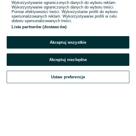
Wykorzystywanie ograniczonych danych do wyboru reklam.
Wykorzystywanie ograniczonych danych do wyboru treści.
Hasło
Pomiar efektywności treści. Wykorzystanie profili do wyboru
spersonalizowanych reklam. Wykorzystywanie profili w celu
doboru spersonalizowanych treści.
Lista partnerów (dostawców)
Nie pamiętasz hasła?
Akceptuj wszystkie
Zaloguj się
Akceptuj niezbędne
Kontynuując za pośrednictwem jednego z dostawców wskazanych powyżej,
Ustaw preferencje
akceptuję
Regulamin serwisu
OLX.pl w jego aktualnym brzmieniu.