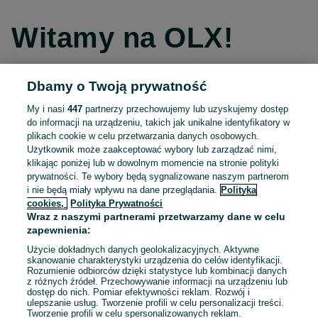
Witamy na OLX!
Dbamy o Twoją prywatność
Kontynuuj przez Facebooka
My i nasi
447
partnerzy przechowujemy lub uzyskujemy dostęp
do informacji na urządzeniu, takich jak unikalne identyfikatory w
Kontynuuj przez konto Apple
plikach cookie w celu przetwarzania danych osobowych.
Użytkownik może zaakceptować wybory lub zarządzać nimi,
klikając poniżej lub w dowolnym momencie na stronie polityki
prywatności. Te wybory będą sygnalizowane naszym partnerom
Kontynuuj przez konto Google
i nie będą miały wpływu na dane przeglądania.
Polityka
cookies,
Polityka Prywatności
Wraz z naszymi partnerami przetwarzamy dane w celu
LUB
zapewnienia:
Zaloguj się
Załóż konto
Użycie dokładnych danych geolokalizacyjnych. Aktywne
skanowanie charakterystyki urządzenia do celów identyfikacji.
Rozumienie odbiorców dzięki statystyce lub kombinacji danych
E-mail
z różnych źródeł. Przechowywanie informacji na urządzeniu lub
dostęp do nich. Pomiar efektywności reklam. Rozwój i
ulepszanie usług. Tworzenie profili w celu personalizacji treści.
Tworzenie profili w celu spersonalizowanych reklam.