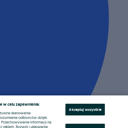
e w celu zapewnienia:
Akceptuj wszystkie
ktywne skanowanie
. Rozumienie odbiorców dzięki
ł. Przechowywanie informacji na
i reklam. Rozwój i ulepszanie