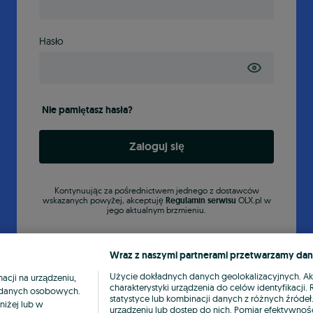
Hasło
Nie pamiętasz hasła?
Zaloguj się
Kontynuując za pośrednictwem jednego z dostawców
wskazanych powyżej, akceptuję
Regulamin serwisu
OLX.pl w
jego aktualnym brzmieniu.
Wraz z naszymi partnerami przetwarzamy dan
Użycie dokładnych danych geolokalizacyjnych. A
cji na urządzeniu,
charakterystyki urządzenia do celów identyfikacji
ia danych osobowych.
statystyce lub kombinacji danych z różnych źróde
niżej lub w
urządzeniu lub dostęp do nich. Pomiar efektywnośc