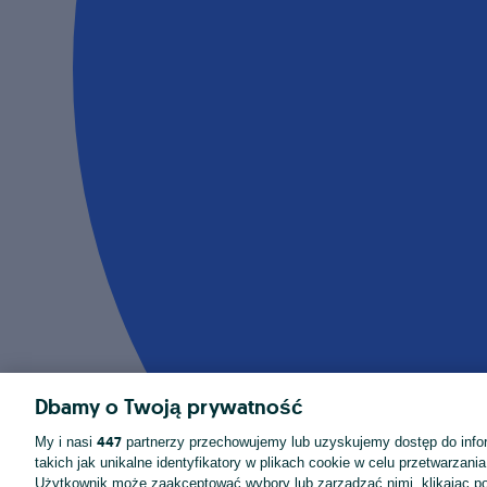
Dbamy o Twoją prywatność
447
My i nasi
partnerzy przechowujemy lub uzyskujemy dostęp do infor
takich jak unikalne identyfikatory w plikach cookie w celu przetwarzan
Użytkownik może zaakceptować wybory lub zarządzać nimi, klikając po