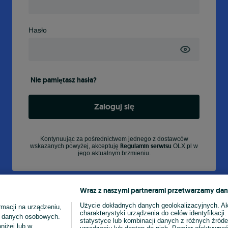
Hasło
Nie pamiętasz hasła?
Zaloguj się
Kontynuując za pośrednictwem jednego z dostawców
Regulamin serwisu
wskazanych powyżej, akceptuję
OLX.pl w
jego aktualnym brzmieniu.
Wraz z naszymi partnerami przetwarzamy dan
Użycie dokładnych danych geolokalizacyjnych. A
macji na urządzeniu,
charakterystyki urządzenia do celów identyfikacji
ia danych osobowych.
statystyce lub kombinacji danych z różnych źróde
niżej lub w