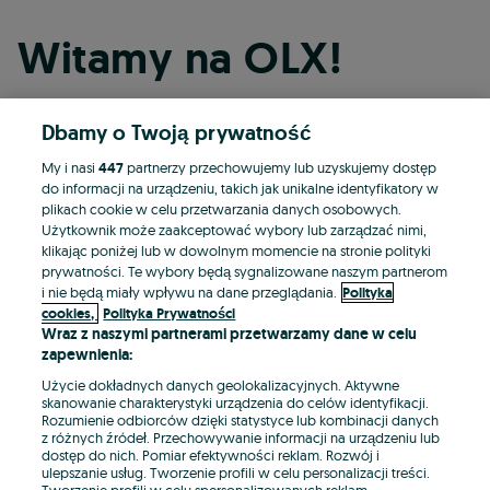
Witamy na OLX!
Dbamy o Twoją prywatność
Kontynuuj przez Facebooka
My i nasi
447
partnerzy przechowujemy lub uzyskujemy dostęp
do informacji na urządzeniu, takich jak unikalne identyfikatory w
Kontynuuj przez konto Apple
plikach cookie w celu przetwarzania danych osobowych.
Użytkownik może zaakceptować wybory lub zarządzać nimi,
klikając poniżej lub w dowolnym momencie na stronie polityki
prywatności. Te wybory będą sygnalizowane naszym partnerom
Kontynuuj przez konto Google
i nie będą miały wpływu na dane przeglądania.
Polityka
cookies,
Polityka Prywatności
Wraz z naszymi partnerami przetwarzamy dane w celu
LUB
zapewnienia:
Zaloguj się
Załóż konto
Użycie dokładnych danych geolokalizacyjnych. Aktywne
skanowanie charakterystyki urządzenia do celów identyfikacji.
Rozumienie odbiorców dzięki statystyce lub kombinacji danych
E-mail
z różnych źródeł. Przechowywanie informacji na urządzeniu lub
dostęp do nich. Pomiar efektywności reklam. Rozwój i
ulepszanie usług. Tworzenie profili w celu personalizacji treści.
Tworzenie profili w celu spersonalizowanych reklam.