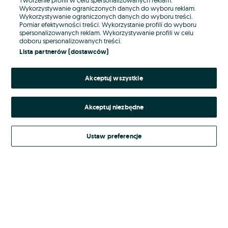
Wykorzystywanie ograniczonych danych do wyboru reklam.
Wykorzystywanie ograniczonych danych do wyboru treści.
Hasło
Pomiar efektywności treści. Wykorzystanie profili do wyboru
spersonalizowanych reklam. Wykorzystywanie profili w celu
doboru spersonalizowanych treści.
Lista partnerów (dostawców)
Nie pamiętasz hasła?
Akceptuj wszystkie
Zaloguj się
Akceptuj niezbędne
Kontynuując za pośrednictwem jednego z dostawców wskazanych powyżej,
akceptuję
Regulamin serwisu
OLX.pl w jego aktualnym brzmieniu.
Ustaw preferencje