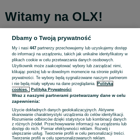
Witamy na OLX!
Dbamy o Twoją prywatność
Kontynuuj przez Facebooka
My i nasi
447
partnerzy przechowujemy lub uzyskujemy dostęp
do informacji na urządzeniu, takich jak unikalne identyfikatory w
Kontynuuj przez konto Apple
plikach cookie w celu przetwarzania danych osobowych.
Użytkownik może zaakceptować wybory lub zarządzać nimi,
klikając poniżej lub w dowolnym momencie na stronie polityki
prywatności. Te wybory będą sygnalizowane naszym partnerom
Kontynuuj przez konto Google
i nie będą miały wpływu na dane przeglądania.
Polityka
cookies,
Polityka Prywatności
Wraz z naszymi partnerami przetwarzamy dane w celu
LUB
zapewnienia:
Zaloguj się
Załóż konto
Użycie dokładnych danych geolokalizacyjnych. Aktywne
skanowanie charakterystyki urządzenia do celów identyfikacji.
Rozumienie odbiorców dzięki statystyce lub kombinacji danych
E-mail
z różnych źródeł. Przechowywanie informacji na urządzeniu lub
dostęp do nich. Pomiar efektywności reklam. Rozwój i
ulepszanie usług. Tworzenie profili w celu personalizacji treści.
Tworzenie profili w celu spersonalizowanych reklam.