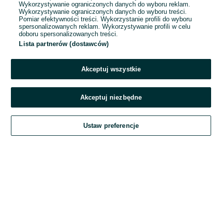
Wykorzystywanie ograniczonych danych do wyboru reklam.
Wykorzystywanie ograniczonych danych do wyboru treści.
Hasło
Pomiar efektywności treści. Wykorzystanie profili do wyboru
spersonalizowanych reklam. Wykorzystywanie profili w celu
doboru spersonalizowanych treści.
Lista partnerów (dostawców)
Nie pamiętasz hasła?
Akceptuj wszystkie
Zaloguj się
Akceptuj niezbędne
Kontynuując za pośrednictwem jednego z dostawców wskazanych powyżej,
Ustaw preferencje
akceptuję
Regulamin serwisu
OLX.pl w jego aktualnym brzmieniu.