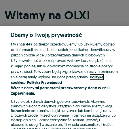
Witamy na OLX!
Dbamy o Twoją prywatność
Kontynuuj przez Facebooka
My i nasi
447
partnerzy przechowujemy lub uzyskujemy dostęp
do informacji na urządzeniu, takich jak unikalne identyfikatory w
Kontynuuj przez konto Apple
plikach cookie w celu przetwarzania danych osobowych.
Użytkownik może zaakceptować wybory lub zarządzać nimi,
klikając poniżej lub w dowolnym momencie na stronie polityki
prywatności. Te wybory będą sygnalizowane naszym partnerom
Kontynuuj przez konto Google
i nie będą miały wpływu na dane przeglądania.
Polityka
cookies,
Polityka Prywatności
Wraz z naszymi partnerami przetwarzamy dane w celu
LUB
zapewnienia:
Zaloguj się
Załóż konto
Użycie dokładnych danych geolokalizacyjnych. Aktywne
skanowanie charakterystyki urządzenia do celów identyfikacji.
Rozumienie odbiorców dzięki statystyce lub kombinacji danych
E-mail
z różnych źródeł. Przechowywanie informacji na urządzeniu lub
dostęp do nich. Pomiar efektywności reklam. Rozwój i
ulepszanie usług. Tworzenie profili w celu personalizacji treści.
Tworzenie profili w celu spersonalizowanych reklam.