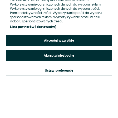
Wykorzystywanie ograniczonych danych do wyboru reklam.
Wykorzystywanie ograniczonych danych do wyboru treści.
Hasło
Pomiar efektywności treści. Wykorzystanie profili do wyboru
spersonalizowanych reklam. Wykorzystywanie profili w celu
doboru spersonalizowanych treści.
Lista partnerów (dostawców)
Nie pamiętasz hasła?
Akceptuj wszystkie
Zaloguj się
Akceptuj niezbędne
Kontynuując za pośrednictwem jednego z dostawców wskazanych powyżej,
akceptuję
Regulamin serwisu
OLX.pl w jego aktualnym brzmieniu.
Ustaw preferencje