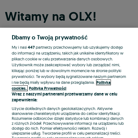
Witamy na OLX!
Dbamy o Twoją prywatność
Kontynuuj przez Facebooka
My i nasi
447
partnerzy przechowujemy lub uzyskujemy dostęp
do informacji na urządzeniu, takich jak unikalne identyfikatory w
Kontynuuj przez konto Apple
plikach cookie w celu przetwarzania danych osobowych.
Użytkownik może zaakceptować wybory lub zarządzać nimi,
klikając poniżej lub w dowolnym momencie na stronie polityki
prywatności. Te wybory będą sygnalizowane naszym partnerom
Kontynuuj przez konto Google
i nie będą miały wpływu na dane przeglądania.
Polityka
cookies,
Polityka Prywatności
Wraz z naszymi partnerami przetwarzamy dane w celu
LUB
zapewnienia:
Zaloguj się
Załóż konto
Użycie dokładnych danych geolokalizacyjnych. Aktywne
skanowanie charakterystyki urządzenia do celów identyfikacji.
Rozumienie odbiorców dzięki statystyce lub kombinacji danych
E-mail
z różnych źródeł. Przechowywanie informacji na urządzeniu lub
dostęp do nich. Pomiar efektywności reklam. Rozwój i
ulepszanie usług. Tworzenie profili w celu personalizacji treści.
Tworzenie profili w celu spersonalizowanych reklam.