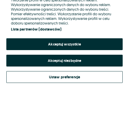
Wykorzystywanie ograniczonych danych do wyboru reklam.
Wykorzystywanie ograniczonych danych do wyboru treści.
Hasło
Pomiar efektywności treści. Wykorzystanie profili do wyboru
spersonalizowanych reklam. Wykorzystywanie profili w celu
doboru spersonalizowanych treści.
Lista partnerów (dostawców)
Nie pamiętasz hasła?
Akceptuj wszystkie
Zaloguj się
Akceptuj niezbędne
Kontynuując za pośrednictwem jednego z dostawców wskazanych powyżej,
akceptuję
Regulamin serwisu
OLX.pl w jego aktualnym brzmieniu.
Ustaw preferencje