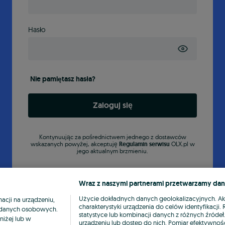
Hasło
Nie pamiętasz hasła?
Zaloguj się
Kontynuując za pośrednictwem jednego z dostawców
wskazanych powyżej, akceptuję
Regulamin serwisu
OLX.pl w
jego aktualnym brzmieniu.
Wraz z naszymi partnerami przetwarzamy dan
Użycie dokładnych danych geolokalizacyjnych. A
cji na urządzeniu,
charakterystyki urządzenia do celów identyfikacji
ia danych osobowych.
statystyce lub kombinacji danych z różnych źróde
niżej lub w
urządzeniu lub dostęp do nich. Pomiar efektywnośc