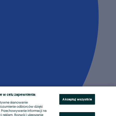
e w celu zapewnienia:
Akceptuj wszystkie
ktywne skanowanie
. Rozumienie odbiorców dzięki
ł. Przechowywanie informacji na
i reklam. Rozwój i ulepszanie