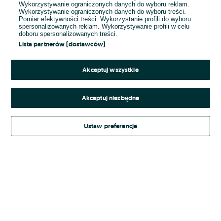
Wykorzystywanie ograniczonych danych do wyboru reklam.
Wykorzystywanie ograniczonych danych do wyboru treści.
Hasło
Pomiar efektywności treści. Wykorzystanie profili do wyboru
spersonalizowanych reklam. Wykorzystywanie profili w celu
doboru spersonalizowanych treści.
Lista partnerów (dostawców)
Nie pamiętasz hasła?
Akceptuj wszystkie
Zaloguj się
Akceptuj niezbędne
Kontynuując za pośrednictwem jednego z dostawców wskazanych powyżej,
Ustaw preferencje
Regulamin serwisu
akceptuję
OLX.pl w jego aktualnym brzmieniu.