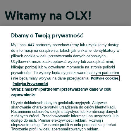
Witamy na OLX!
Dbamy o Twoją prywatność
Kontynuuj przez Facebooka
447
My i nasi
partnerzy przechowujemy lub uzyskujemy dostęp
do informacji na urządzeniu, takich jak unikalne identyfikatory w
Kontynuuj przez konto Apple
plikach cookie w celu przetwarzania danych osobowych.
Użytkownik może zaakceptować wybory lub zarządzać nimi,
klikając poniżej lub w dowolnym momencie na stronie polityki
prywatności. Te wybory będą sygnalizowane naszym partnerom
Kontynuuj przez konto Google
Polityka cookies,
i nie będą miały wpływu na dane przeglądania.
Polityka Prywatności
Wraz z naszymi partnerami przetwarzamy dane w celu
LUB
zapewnienia:
Zaloguj się
Załóż konto
Użycie dokładnych danych geolokalizacyjnych. Aktywne
skanowanie charakterystyki urządzenia do celów identyfikacji.
Rozumienie odbiorców dzięki statystyce lub kombinacji danych
E-mail
z różnych źródeł. Przechowywanie informacji na urządzeniu lub
dostęp do nich. Pomiar efektywności reklam. Rozwój i
ulepszanie usług. Tworzenie profili w celu personalizacji treści.
Tworzenie profili w celu spersonalizowanych reklam.