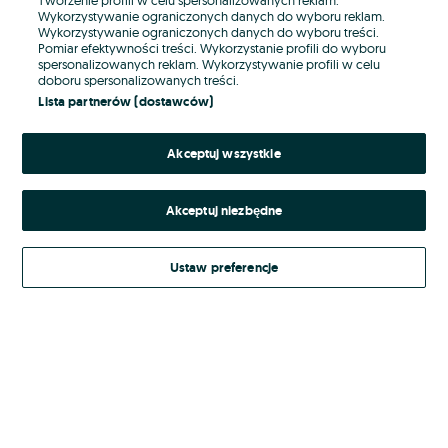
Wykorzystywanie ograniczonych danych do wyboru reklam.
Wykorzystywanie ograniczonych danych do wyboru treści.
Hasło
Pomiar efektywności treści. Wykorzystanie profili do wyboru
spersonalizowanych reklam. Wykorzystywanie profili w celu
doboru spersonalizowanych treści.
Lista partnerów (dostawców)
Nie pamiętasz hasła?
Akceptuj wszystkie
Zaloguj się
Akceptuj niezbędne
Kontynuując za pośrednictwem jednego z dostawców wskazanych powyżej,
akceptuję
Regulamin serwisu
OLX.pl w jego aktualnym brzmieniu.
Ustaw preferencje