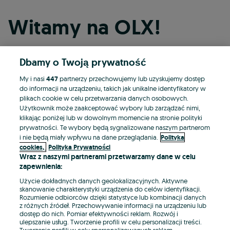
Witamy na OLX!
Dbamy o Twoją prywatność
Kontynuuj przez Facebooka
My i nasi
447
partnerzy przechowujemy lub uzyskujemy dostęp
do informacji na urządzeniu, takich jak unikalne identyfikatory w
Kontynuuj przez konto Apple
plikach cookie w celu przetwarzania danych osobowych.
Użytkownik może zaakceptować wybory lub zarządzać nimi,
klikając poniżej lub w dowolnym momencie na stronie polityki
prywatności. Te wybory będą sygnalizowane naszym partnerom
Kontynuuj przez konto Google
i nie będą miały wpływu na dane przeglądania.
Polityka
cookies,
Polityka Prywatności
Wraz z naszymi partnerami przetwarzamy dane w celu
LUB
zapewnienia:
Zaloguj się
Załóż konto
Użycie dokładnych danych geolokalizacyjnych. Aktywne
skanowanie charakterystyki urządzenia do celów identyfikacji.
Rozumienie odbiorców dzięki statystyce lub kombinacji danych
E-mail
z różnych źródeł. Przechowywanie informacji na urządzeniu lub
dostęp do nich. Pomiar efektywności reklam. Rozwój i
ulepszanie usług. Tworzenie profili w celu personalizacji treści.
Tworzenie profili w celu spersonalizowanych reklam.