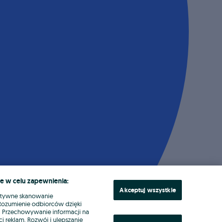
e w celu zapewnienia:
Akceptuj wszystkie
ktywne skanowanie
. Rozumienie odbiorców dzięki
ł. Przechowywanie informacji na
i reklam. Rozwój i ulepszanie