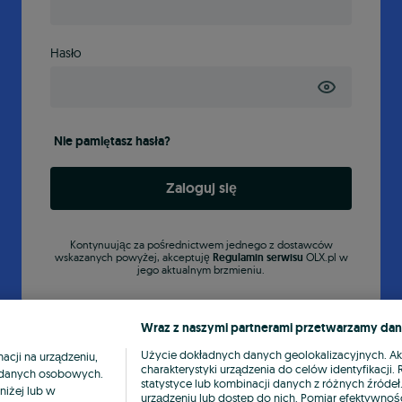
Hasło
Nie pamiętasz hasła?
Zaloguj się
Kontynuując za pośrednictwem jednego z dostawców
wskazanych powyżej, akceptuję
Regulamin serwisu
OLX.pl w
jego aktualnym brzmieniu.
Wraz z naszymi partnerami przetwarzamy dan
Użycie dokładnych danych geolokalizacyjnych. A
cji na urządzeniu,
charakterystyki urządzenia do celów identyfikacji
ia danych osobowych.
statystyce lub kombinacji danych z różnych źróde
niżej lub w
urządzeniu lub dostęp do nich. Pomiar efektywnośc