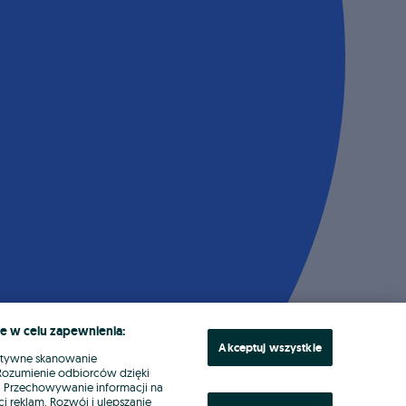
e w celu zapewnienia:
Akceptuj wszystkie
ktywne skanowanie
. Rozumienie odbiorców dzięki
ł. Przechowywanie informacji na
i reklam. Rozwój i ulepszanie