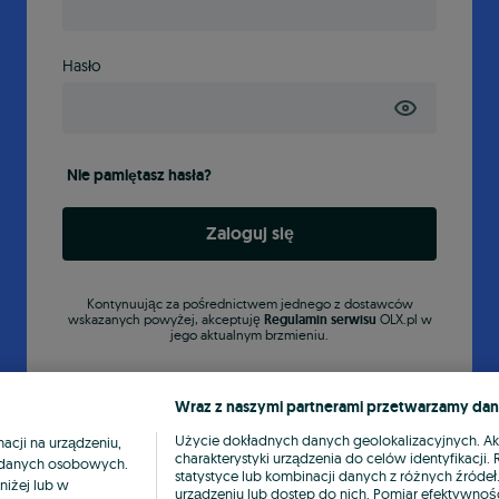
Hasło
Nie pamiętasz hasła?
Zaloguj się
Kontynuując za pośrednictwem jednego z dostawców
wskazanych powyżej, akceptuję
Regulamin serwisu
OLX.pl w
jego aktualnym brzmieniu.
Wraz z naszymi partnerami przetwarzamy dan
Użycie dokładnych danych geolokalizacyjnych. A
cji na urządzeniu,
charakterystyki urządzenia do celów identyfikacji
ia danych osobowych.
statystyce lub kombinacji danych z różnych źróde
niżej lub w
urządzeniu lub dostęp do nich. Pomiar efektywnośc