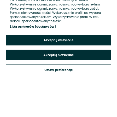
Wykorzystywanie ograniczonych danych do wyboru reklam.
Wykorzystywanie ograniczonych danych do wyboru treści.
Hasło
Pomiar efektywności treści. Wykorzystanie profili do wyboru
spersonalizowanych reklam. Wykorzystywanie profili w celu
doboru spersonalizowanych treści.
Lista partnerów (dostawców)
Nie pamiętasz hasła?
Akceptuj wszystkie
Zaloguj się
Akceptuj niezbędne
Kontynuując za pośrednictwem jednego z dostawców wskazanych powyżej,
akceptuję
Regulamin serwisu
OLX.pl w jego aktualnym brzmieniu.
Ustaw preferencje