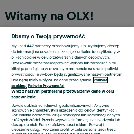
Witamy na OLX!
Dbamy o Twoją prywatność
Kontynuuj przez Facebooka
My i nasi
447
partnerzy przechowujemy lub uzyskujemy dostęp
do informacji na urządzeniu, takich jak unikalne identyfikatory w
Kontynuuj przez konto Apple
plikach cookie w celu przetwarzania danych osobowych.
Użytkownik może zaakceptować wybory lub zarządzać nimi,
klikając poniżej lub w dowolnym momencie na stronie polityki
prywatności. Te wybory będą sygnalizowane naszym partnerom
Kontynuuj przez konto Google
i nie będą miały wpływu na dane przeglądania.
Polityka
cookies,
Polityka Prywatności
Wraz z naszymi partnerami przetwarzamy dane w celu
LUB
zapewnienia:
Zaloguj się
Załóż konto
Użycie dokładnych danych geolokalizacyjnych. Aktywne
skanowanie charakterystyki urządzenia do celów identyfikacji.
Rozumienie odbiorców dzięki statystyce lub kombinacji danych
E-mail
z różnych źródeł. Przechowywanie informacji na urządzeniu lub
dostęp do nich. Pomiar efektywności reklam. Rozwój i
ulepszanie usług. Tworzenie profili w celu personalizacji treści.
Tworzenie profili w celu spersonalizowanych reklam.