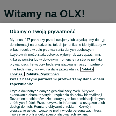
Witamy na OLX!
Dbamy o Twoją prywatność
Kontynuuj przez Facebooka
My i nasi
447
partnerzy przechowujemy lub uzyskujemy dostęp
do informacji na urządzeniu, takich jak unikalne identyfikatory w
Kontynuuj przez konto Apple
plikach cookie w celu przetwarzania danych osobowych.
Użytkownik może zaakceptować wybory lub zarządzać nimi,
klikając poniżej lub w dowolnym momencie na stronie polityki
prywatności. Te wybory będą sygnalizowane naszym partnerom
Kontynuuj przez konto Google
i nie będą miały wpływu na dane przeglądania.
Polityka
cookies,
Polityka Prywatności
Wraz z naszymi partnerami przetwarzamy dane w celu
LUB
zapewnienia:
Zaloguj się
Załóż konto
Użycie dokładnych danych geolokalizacyjnych. Aktywne
skanowanie charakterystyki urządzenia do celów identyfikacji.
Rozumienie odbiorców dzięki statystyce lub kombinacji danych
E-mail
z różnych źródeł. Przechowywanie informacji na urządzeniu lub
dostęp do nich. Pomiar efektywności reklam. Rozwój i
ulepszanie usług. Tworzenie profili w celu personalizacji treści.
Tworzenie profili w celu spersonalizowanych reklam.