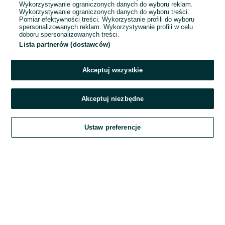
Wykorzystywanie ograniczonych danych do wyboru reklam.
Wykorzystywanie ograniczonych danych do wyboru treści.
Hasło
Pomiar efektywności treści. Wykorzystanie profili do wyboru
spersonalizowanych reklam. Wykorzystywanie profili w celu
doboru spersonalizowanych treści.
Lista partnerów (dostawców)
Nie pamiętasz hasła?
Akceptuj wszystkie
Zaloguj się
Akceptuj niezbędne
Kontynuując za pośrednictwem jednego z dostawców wskazanych powyżej,
Ustaw preferencje
akceptuję
Regulamin serwisu
OLX.pl w jego aktualnym brzmieniu.