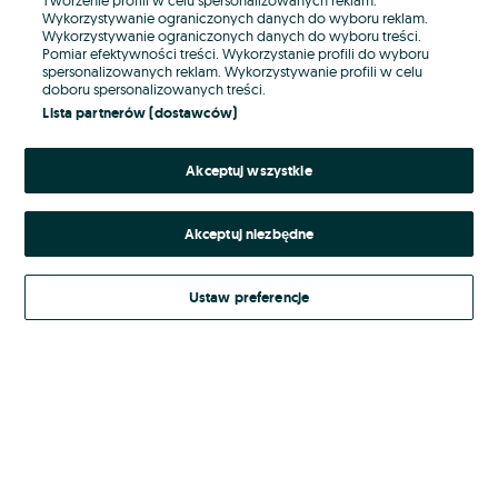
Wykorzystywanie ograniczonych danych do wyboru reklam.
Wykorzystywanie ograniczonych danych do wyboru treści.
Hasło
Pomiar efektywności treści. Wykorzystanie profili do wyboru
spersonalizowanych reklam. Wykorzystywanie profili w celu
doboru spersonalizowanych treści.
Lista partnerów (dostawców)
Nie pamiętasz hasła?
Akceptuj wszystkie
Zaloguj się
Akceptuj niezbędne
Kontynuując za pośrednictwem jednego z dostawców wskazanych powyżej,
akceptuję
Regulamin serwisu
OLX.pl w jego aktualnym brzmieniu.
Ustaw preferencje