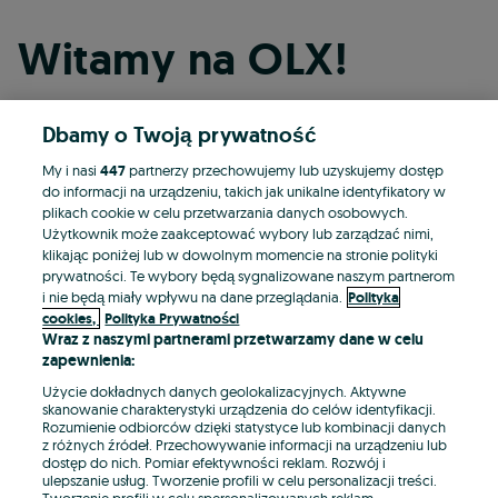
Witamy na OLX!
Dbamy o Twoją prywatność
Kontynuuj przez Facebooka
My i nasi
447
partnerzy przechowujemy lub uzyskujemy dostęp
do informacji na urządzeniu, takich jak unikalne identyfikatory w
Kontynuuj przez konto Apple
plikach cookie w celu przetwarzania danych osobowych.
Użytkownik może zaakceptować wybory lub zarządzać nimi,
klikając poniżej lub w dowolnym momencie na stronie polityki
prywatności. Te wybory będą sygnalizowane naszym partnerom
Kontynuuj przez konto Google
i nie będą miały wpływu na dane przeglądania.
Polityka
cookies,
Polityka Prywatności
Wraz z naszymi partnerami przetwarzamy dane w celu
LUB
zapewnienia:
Zaloguj się
Załóż konto
Użycie dokładnych danych geolokalizacyjnych. Aktywne
skanowanie charakterystyki urządzenia do celów identyfikacji.
Rozumienie odbiorców dzięki statystyce lub kombinacji danych
E-mail
z różnych źródeł. Przechowywanie informacji na urządzeniu lub
dostęp do nich. Pomiar efektywności reklam. Rozwój i
ulepszanie usług. Tworzenie profili w celu personalizacji treści.
Tworzenie profili w celu spersonalizowanych reklam.