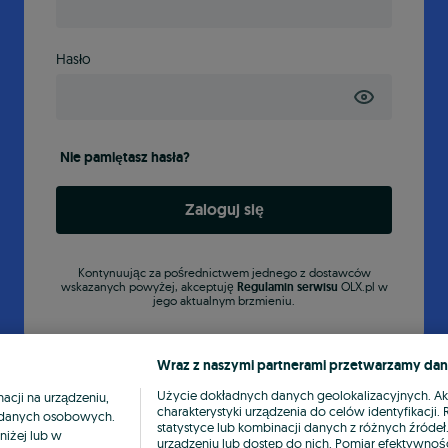
Hasło
Nie pamiętasz hasła?
Zaloguj się
Kontynuując za pośrednictwem jednego z dostawców
wskazanych powyżej, akceptuję
Regulamin serwisu
OLX.pl w
jego aktualnym brzmieniu.
Wraz z naszymi partnerami przetwarzamy dan
Użycie dokładnych danych geolokalizacyjnych. A
cji na urządzeniu,
charakterystyki urządzenia do celów identyfikacji
ia danych osobowych.
statystyce lub kombinacji danych z różnych źróde
niżej lub w
urządzeniu lub dostęp do nich. Pomiar efektywnośc