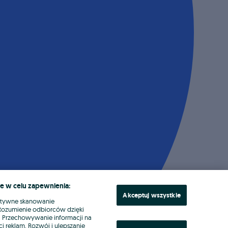
e w celu zapewnienia:
Akceptuj wszystkie
ktywne skanowanie
. Rozumienie odbiorców dzięki
ł. Przechowywanie informacji na
i reklam. Rozwój i ulepszanie