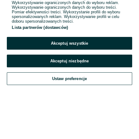
Wykorzystywanie ograniczonych danych do wyboru reklam.
Wykorzystywanie ograniczonych danych do wyboru treści.
Hasło
Pomiar efektywności treści. Wykorzystanie profili do wyboru
spersonalizowanych reklam. Wykorzystywanie profili w celu
doboru spersonalizowanych treści.
Lista partnerów (dostawców)
Nie pamiętasz hasła?
Akceptuj wszystkie
Zaloguj się
Akceptuj niezbędne
Kontynuując za pośrednictwem jednego z dostawców wskazanych powyżej,
Ustaw preferencje
akceptuję
Regulamin serwisu
OLX.pl w jego aktualnym brzmieniu.