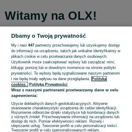
Witamy na OLX!
Dbamy o Twoją prywatność
Kontynuuj przez Facebooka
My i nasi
447
partnerzy przechowujemy lub uzyskujemy dostęp
do informacji na urządzeniu, takich jak unikalne identyfikatory w
Kontynuuj przez konto Apple
plikach cookie w celu przetwarzania danych osobowych.
Użytkownik może zaakceptować wybory lub zarządzać nimi,
klikając poniżej lub w dowolnym momencie na stronie polityki
prywatności. Te wybory będą sygnalizowane naszym partnerom
Kontynuuj przez konto Google
i nie będą miały wpływu na dane przeglądania.
Polityka
cookies,
Polityka Prywatności
Wraz z naszymi partnerami przetwarzamy dane w celu
LUB
zapewnienia:
Zaloguj się
Załóż konto
Użycie dokładnych danych geolokalizacyjnych. Aktywne
skanowanie charakterystyki urządzenia do celów identyfikacji.
Rozumienie odbiorców dzięki statystyce lub kombinacji danych
E-mail
z różnych źródeł. Przechowywanie informacji na urządzeniu lub
dostęp do nich. Pomiar efektywności reklam. Rozwój i
ulepszanie usług. Tworzenie profili w celu personalizacji treści.
Tworzenie profili w celu spersonalizowanych reklam.