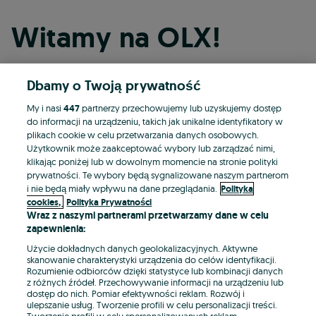
Witamy na OLX!
Dbamy o Twoją prywatność
Kontynuuj przez Facebooka
My i nasi
447
partnerzy przechowujemy lub uzyskujemy dostęp
do informacji na urządzeniu, takich jak unikalne identyfikatory w
Kontynuuj przez konto Apple
plikach cookie w celu przetwarzania danych osobowych.
Użytkownik może zaakceptować wybory lub zarządzać nimi,
klikając poniżej lub w dowolnym momencie na stronie polityki
prywatności. Te wybory będą sygnalizowane naszym partnerom
Kontynuuj przez konto Google
i nie będą miały wpływu na dane przeglądania.
Polityka
cookies,
Polityka Prywatności
Wraz z naszymi partnerami przetwarzamy dane w celu
LUB
zapewnienia:
Zaloguj się
Załóż konto
Użycie dokładnych danych geolokalizacyjnych. Aktywne
skanowanie charakterystyki urządzenia do celów identyfikacji.
Rozumienie odbiorców dzięki statystyce lub kombinacji danych
E-mail
z różnych źródeł. Przechowywanie informacji na urządzeniu lub
dostęp do nich. Pomiar efektywności reklam. Rozwój i
ulepszanie usług. Tworzenie profili w celu personalizacji treści.
Tworzenie profili w celu spersonalizowanych reklam.