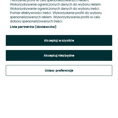
Wykorzystywanie ograniczonych danych do wyboru reklam.
Wykorzystywanie ograniczonych danych do wyboru treści.
Hasło
Pomiar efektywności treści. Wykorzystanie profili do wyboru
spersonalizowanych reklam. Wykorzystywanie profili w celu
doboru spersonalizowanych treści.
Lista partnerów (dostawców)
Nie pamiętasz hasła?
Akceptuj wszystkie
Zaloguj się
Akceptuj niezbędne
Kontynuując za pośrednictwem jednego z dostawców wskazanych powyżej,
akceptuję
Regulamin serwisu
OLX.pl w jego aktualnym brzmieniu.
Ustaw preferencje