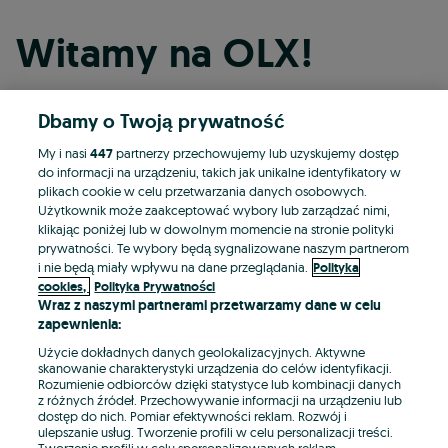
Witamy na OLX!
Dbamy o Twoją prywatność
Kontynuuj przez Facebooka
My i nasi
447
partnerzy przechowujemy lub uzyskujemy dostęp
do informacji na urządzeniu, takich jak unikalne identyfikatory w
Kontynuuj przez konto Apple
plikach cookie w celu przetwarzania danych osobowych.
Użytkownik może zaakceptować wybory lub zarządzać nimi,
klikając poniżej lub w dowolnym momencie na stronie polityki
prywatności. Te wybory będą sygnalizowane naszym partnerom
Kontynuuj przez konto Google
i nie będą miały wpływu na dane przeglądania.
Polityka
cookies,
Polityka Prywatności
Wraz z naszymi partnerami przetwarzamy dane w celu
LUB
zapewnienia:
Zaloguj się
Załóż konto
Użycie dokładnych danych geolokalizacyjnych. Aktywne
skanowanie charakterystyki urządzenia do celów identyfikacji.
Rozumienie odbiorców dzięki statystyce lub kombinacji danych
E-mail
z różnych źródeł. Przechowywanie informacji na urządzeniu lub
dostęp do nich. Pomiar efektywności reklam. Rozwój i
ulepszanie usług. Tworzenie profili w celu personalizacji treści.
Tworzenie profili w celu spersonalizowanych reklam.