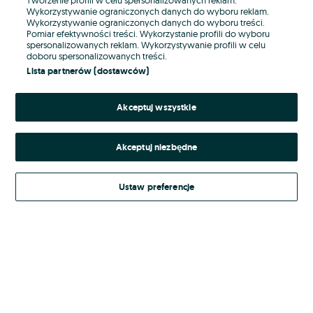
Wykorzystywanie ograniczonych danych do wyboru reklam.
Wykorzystywanie ograniczonych danych do wyboru treści.
Hasło
Pomiar efektywności treści. Wykorzystanie profili do wyboru
spersonalizowanych reklam. Wykorzystywanie profili w celu
doboru spersonalizowanych treści.
Lista partnerów (dostawców)
Nie pamiętasz hasła?
Akceptuj wszystkie
Zaloguj się
Akceptuj niezbędne
Kontynuując za pośrednictwem jednego z dostawców wskazanych powyżej,
akceptuję
Regulamin serwisu
OLX.pl w jego aktualnym brzmieniu.
Ustaw preferencje