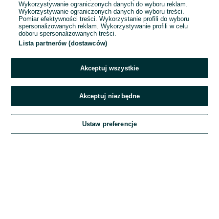
Wykorzystywanie ograniczonych danych do wyboru reklam.
Wykorzystywanie ograniczonych danych do wyboru treści.
Hasło
Pomiar efektywności treści. Wykorzystanie profili do wyboru
spersonalizowanych reklam. Wykorzystywanie profili w celu
doboru spersonalizowanych treści.
Lista partnerów (dostawców)
Nie pamiętasz hasła?
Akceptuj wszystkie
Zaloguj się
Akceptuj niezbędne
Kontynuując za pośrednictwem jednego z dostawców wskazanych powyżej,
Ustaw preferencje
akceptuję
Regulamin serwisu
OLX.pl w jego aktualnym brzmieniu.