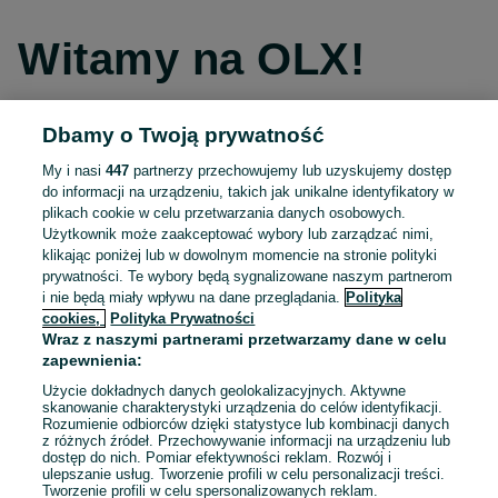
Witamy na OLX!
Dbamy o Twoją prywatność
Kontynuuj przez Facebooka
My i nasi
447
partnerzy przechowujemy lub uzyskujemy dostęp
do informacji na urządzeniu, takich jak unikalne identyfikatory w
Kontynuuj przez konto Apple
plikach cookie w celu przetwarzania danych osobowych.
Użytkownik może zaakceptować wybory lub zarządzać nimi,
klikając poniżej lub w dowolnym momencie na stronie polityki
prywatności. Te wybory będą sygnalizowane naszym partnerom
Kontynuuj przez konto Google
i nie będą miały wpływu na dane przeglądania.
Polityka
cookies,
Polityka Prywatności
Wraz z naszymi partnerami przetwarzamy dane w celu
LUB
zapewnienia:
Zaloguj się
Załóż konto
Użycie dokładnych danych geolokalizacyjnych. Aktywne
skanowanie charakterystyki urządzenia do celów identyfikacji.
Rozumienie odbiorców dzięki statystyce lub kombinacji danych
E-mail
z różnych źródeł. Przechowywanie informacji na urządzeniu lub
dostęp do nich. Pomiar efektywności reklam. Rozwój i
ulepszanie usług. Tworzenie profili w celu personalizacji treści.
Tworzenie profili w celu spersonalizowanych reklam.