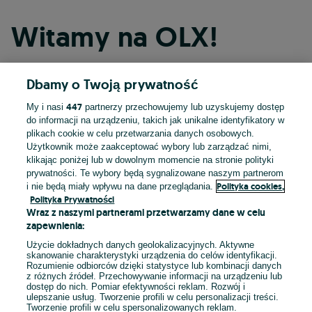
Witamy na OLX!
Dbamy o Twoją prywatność
Kontynuuj przez Facebooka
447
My i nasi
partnerzy przechowujemy lub uzyskujemy dostęp
do informacji na urządzeniu, takich jak unikalne identyfikatory w
Kontynuuj przez konto Apple
plikach cookie w celu przetwarzania danych osobowych.
Użytkownik może zaakceptować wybory lub zarządzać nimi,
klikając poniżej lub w dowolnym momencie na stronie polityki
prywatności. Te wybory będą sygnalizowane naszym partnerom
Kontynuuj przez konto Google
Polityka cookies,
i nie będą miały wpływu na dane przeglądania.
Polityka Prywatności
Wraz z naszymi partnerami przetwarzamy dane w celu
LUB
zapewnienia:
Zaloguj się
Załóż konto
Użycie dokładnych danych geolokalizacyjnych. Aktywne
skanowanie charakterystyki urządzenia do celów identyfikacji.
Rozumienie odbiorców dzięki statystyce lub kombinacji danych
E-mail
z różnych źródeł. Przechowywanie informacji na urządzeniu lub
dostęp do nich. Pomiar efektywności reklam. Rozwój i
ulepszanie usług. Tworzenie profili w celu personalizacji treści.
Tworzenie profili w celu spersonalizowanych reklam.