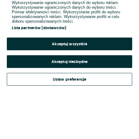
Wykorzystywanie ograniczonych danych do wyboru reklam.
Wykorzystywanie ograniczonych danych do wyboru treści.
Hasło
Pomiar efektywności treści. Wykorzystanie profili do wyboru
spersonalizowanych reklam. Wykorzystywanie profili w celu
doboru spersonalizowanych treści.
Lista partnerów (dostawców)
Nie pamiętasz hasła?
Akceptuj wszystkie
Zaloguj się
Akceptuj niezbędne
Kontynuując za pośrednictwem jednego z dostawców wskazanych powyżej,
Ustaw preferencje
Regulamin serwisu
akceptuję
OLX.pl w jego aktualnym brzmieniu.