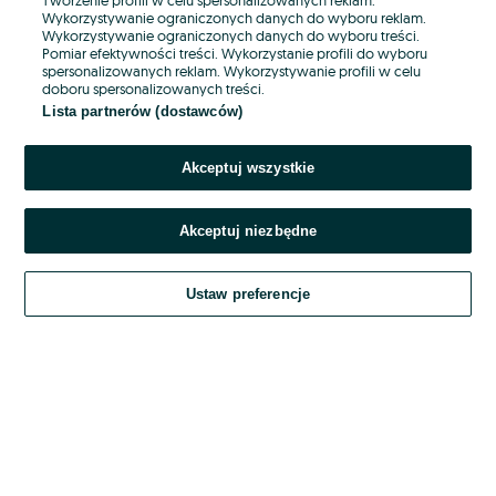
Wykorzystywanie ograniczonych danych do wyboru reklam.
Wykorzystywanie ograniczonych danych do wyboru treści.
Hasło
Pomiar efektywności treści. Wykorzystanie profili do wyboru
spersonalizowanych reklam. Wykorzystywanie profili w celu
doboru spersonalizowanych treści.
Lista partnerów (dostawców)
Nie pamiętasz hasła?
Akceptuj wszystkie
Zaloguj się
Akceptuj niezbędne
Kontynuując za pośrednictwem jednego z dostawców wskazanych powyżej,
akceptuję
OLX.pl w jego aktualnym brzmieniu.
Ustaw preferencje
Regulamin serwisu