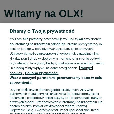
Witamy na OLX!
Dbamy o Twoją prywatność
Kontynuuj przez Facebooka
My i nasi
partnerzy przechowujemy lub uzyskujemy dostęp
447
do informacji na urządzeniu, takich jak unikalne identyfikatory w
Kontynuuj przez konto Apple
plikach cookie w celu przetwarzania danych osobowych.
Użytkownik może zaakceptować wybory lub zarządzać nimi,
klikając poniżej lub w dowolnym momencie na stronie polityki
prywatności. Te wybory będą sygnalizowane naszym partnerom
Kontynuuj przez konto Google
i nie będą miały wpływu na dane przeglądania.
Polityka
cookies,
Polityka Prywatności
Wraz z naszymi partnerami przetwarzamy dane w celu
LUB
zapewnienia:
Zaloguj się
Załóż konto
Użycie dokładnych danych geolokalizacyjnych. Aktywne
skanowanie charakterystyki urządzenia do celów identyfikacji.
Rozumienie odbiorców dzięki statystyce lub kombinacji danych
E-mail
z różnych źródeł. Przechowywanie informacji na urządzeniu lub
dostęp do nich. Pomiar efektywności reklam. Rozwój i
ulepszanie usług. Tworzenie profili w celu personalizacji treści.
Tworzenie profili w celu spersonalizowanych reklam.