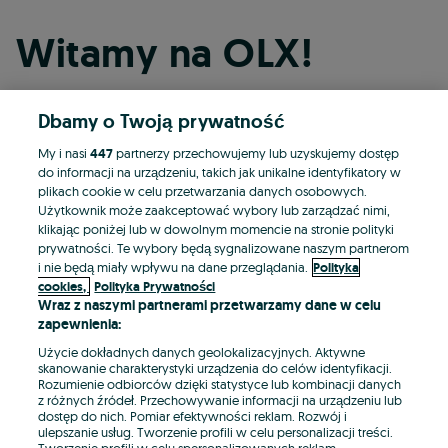
Witamy na OLX!
Dbamy o Twoją prywatność
Kontynuuj przez Facebooka
My i nasi
447
partnerzy przechowujemy lub uzyskujemy dostęp
do informacji na urządzeniu, takich jak unikalne identyfikatory w
Kontynuuj przez konto Apple
plikach cookie w celu przetwarzania danych osobowych.
Użytkownik może zaakceptować wybory lub zarządzać nimi,
klikając poniżej lub w dowolnym momencie na stronie polityki
prywatności. Te wybory będą sygnalizowane naszym partnerom
Kontynuuj przez konto Google
i nie będą miały wpływu na dane przeglądania.
Polityka
cookies,
Polityka Prywatności
Wraz z naszymi partnerami przetwarzamy dane w celu
LUB
zapewnienia:
Zaloguj się
Załóż konto
Użycie dokładnych danych geolokalizacyjnych. Aktywne
skanowanie charakterystyki urządzenia do celów identyfikacji.
Rozumienie odbiorców dzięki statystyce lub kombinacji danych
E-mail
z różnych źródeł. Przechowywanie informacji na urządzeniu lub
dostęp do nich. Pomiar efektywności reklam. Rozwój i
ulepszanie usług. Tworzenie profili w celu personalizacji treści.
Tworzenie profili w celu spersonalizowanych reklam.