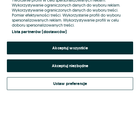
Wykorzystywanie ograniczonych danych do wyboru reklam.
Wykorzystywanie ograniczonych danych do wyboru treści.
Hasło
Pomiar efektywności treści. Wykorzystanie profili do wyboru
spersonalizowanych reklam. Wykorzystywanie profili w celu
doboru spersonalizowanych treści.
Lista partnerów (dostawców)
Nie pamiętasz hasła?
Akceptuj wszystkie
Zaloguj się
Akceptuj niezbędne
Kontynuując za pośrednictwem jednego z dostawców wskazanych powyżej,
akceptuję
Regulamin serwisu
OLX.pl w jego aktualnym brzmieniu.
Ustaw preferencje