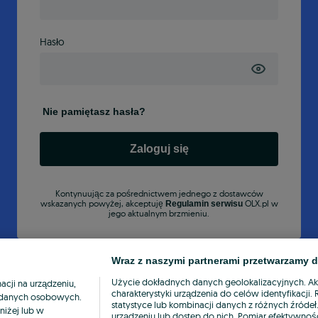
Hasło
Nie pamiętasz hasła?
Zaloguj się
Kontynuując za pośrednictwem jednego z dostawców
wskazanych powyżej, akceptuję
OLX.pl w
Regulamin serwisu
jego aktualnym brzmieniu.
Wraz z naszymi partnerami przetwarzamy d
Użycie dokładnych danych geolokalizacyjnych. A
cji na urządzeniu,
charakterystyki urządzenia do celów identyfikacji
ia danych osobowych.
statystyce lub kombinacji danych z różnych źróde
niżej lub w
urządzeniu lub dostęp do nich. Pomiar efektywnośc