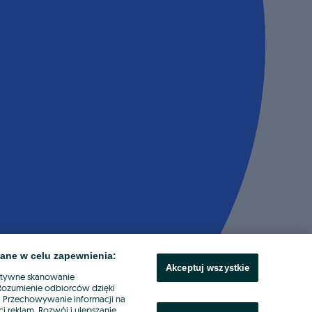
ane w celu zapewnienia:
Akceptuj wszystkie
ktywne skanowanie
. Rozumienie odbiorców dzięki
ł. Przechowywanie informacji na
i reklam. Rozwój i ulepszanie