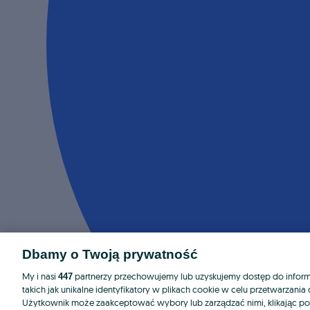
Dbamy o Twoją prywatność
My i nasi
partnerzy przechowujemy lub uzyskujemy dostęp do informa
447
takich jak unikalne identyfikatory w plikach cookie w celu przetwarzan
Użytkownik może zaakceptować wybory lub zarządzać nimi, klikając po