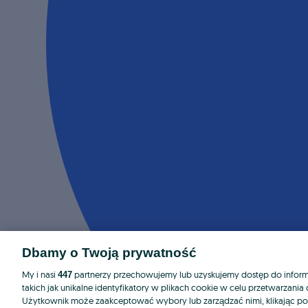
Dbamy o Twoją prywatność
My i nasi
partnerzy przechowujemy lub uzyskujemy dostęp do informa
447
takich jak unikalne identyfikatory w plikach cookie w celu przetwarzan
Użytkownik może zaakceptować wybory lub zarządzać nimi, klikając po