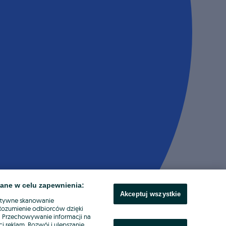
ane w celu zapewnienia:
Akceptuj wszystkie
ktywne skanowanie
. Rozumienie odbiorców dzięki
ł. Przechowywanie informacji na
i reklam. Rozwój i ulepszanie