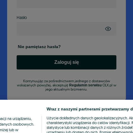
Hasło
Nie pamiętasz hasła?
Zaloguj się
Kontynuując za pośrednictwem jednego z dostawców
wskazanych powyżej, akceptuję
OLX.pl w
Regulamin serwisu
jego aktualnym brzmieniu.
Wraz z naszymi partnerami przetwarzamy d
Użycie dokładnych danych geolokalizacyjnych. A
cji na urządzeniu,
charakterystyki urządzenia do celów identyfikacji
ia danych osobowych.
statystyce lub kombinacji danych z różnych źróde
niżej lub w
urządzeniu lub dostęp do nich. Pomiar efektywnośc